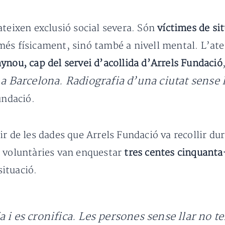
ateixen exclusió social severa. Són
víctimes de si
és físicament, sinó també a nivell mental. L’ate
nou, cap del servei d’acollida d’Arrels Fundació
 a Barcelona. Radiografia d’una ciutat sense l
undació.
ir de les dades que Arrels Fundació va recollir du
i voluntàries van enquestar
tres centes cinquant
situació.
 i es cronifica. Les persones sense llar no t