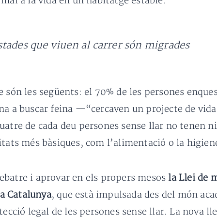
mai a la vida en un habitatge estable.
tades que viuen al carrer són migrades
 són les següents: el 70% de les persones enques
na a buscar feina —“cercaven un projecte de vida,
quatre de cada deu persones sense llar no tenen 
itats més bàsiques, com l’alimentació o la higien
ebatre i aprovar en els propers mesos
la Llei de 
e a Catalunya
, que està impulsada des del món acadè
ecció legal de les persones sense llar. La nova lle