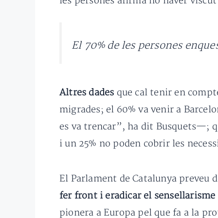
les persones afirma no haver viscut 
El 70% de les persones enques
Altres dades
que cal tenir en compte
migrades; el 60% va venir a Barcelo
es va trencar”, ha dit Busquets—; 
i un 25% no poden cobrir les necess
El Parlament de Catalunya preveu d
fer front i eradicar el sensellarism
pionera a Europa pel que fa a la prot