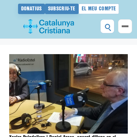
DONATIUS
SUBSCRIU-TE
EL MEU COMPTE
Vés
al
contingut