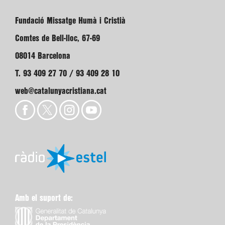
Fundació Missatge Humà i Cristià
Comtes de Bell-lloc, 67-69
08014 Barcelona
T. 93 409 27 70 / 93 409 28 10
web@catalunyacristiana.cat
Amb el suport de: