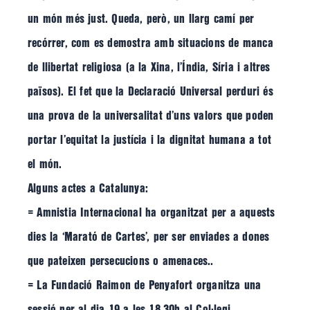
un món més just. Queda, però, un llarg camí per
recórrer, com es demostra amb situacions de manca
de llibertat religiosa (a la Xina, l’Índia, Síria i altres
països). El fet que la Declaració Universal perduri és
una prova de la universalitat d’uns valors que poden
portar l’equitat la justícia i la dignitat humana a tot
el món.
Alguns actes a Catalunya:
= Amnistia Internacional ha organitzat per a aquests
dies la ‘Marató de Cartes’, per ser enviades a dones
que pateixen persecucions o amenaces..
= La Fundació Raimon de Penyafort organitza una
sessió per al dia 19 a les 18.30h al Col·legi