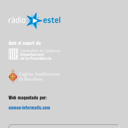
Amb el suport de:
Web maquetada per:
unmon-informatic.com