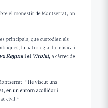
embre el monestir de Montserrat, on
ales principals, que custodien els
íbliques, la patrologia, la música i
ve Regina
Virolai
i el
, a càrrec de
 Montserrat. “He viscut uns
at, en un entorn acollidor i
at civil.”