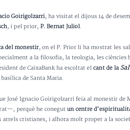
acio Goirigolzarri
, ha visitat el dijous 14 de des
sch
, i pel prior,
P. Bernat Juliol
.
ca del monestir
, on el P. Prior li ha mostrat les s
ialment a la filosofia, la teologia, les ciències b
Sal
president de CaixaBank ha escoltat el
cant de la
a basílica de Santa Maria.
ue José Ignacio Goirigolzarri feia al monestir de
rat—, perquè he conegut
un centre d’espiritualit
arrels cristianes, i alhora molt proper a la societ