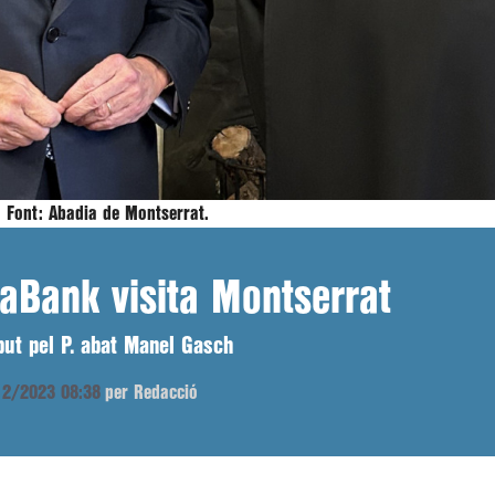
|
Font:
Abadia de Montserrat.
xaBank visita Montserrat
ebut pel P. abat Manel Gasch
/12/2023 08:38
per Redacció