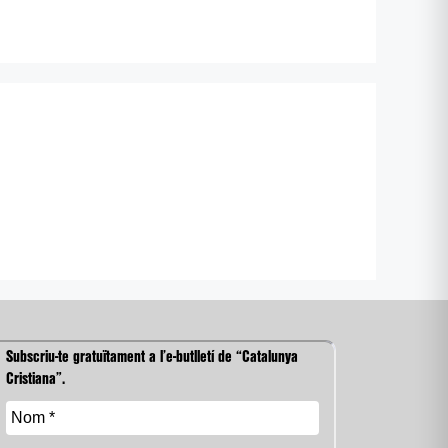
Subscriu-te gratuïtament a l’e-butlletí de “Catalunya
Cristiana”.