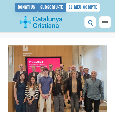
DONATIUS
SUBSCRIU-TE
EL MEU COMPTE
Vés
al
contingut