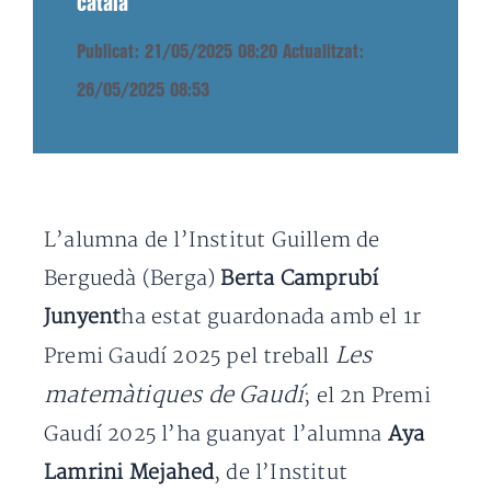
català
Publicat: 21/05/2025 08:20
Actualitzat:
26/05/2025 08:53
L’alumna de l’Institut Guillem de
Berguedà (Berga)
Berta Camprubí
Junyent
ha estat guardonada amb el 1r
Les
Premi Gaudí 2025 pel treball
matemàtiques de Gaudí
; el 2n Premi
Gaudí 2025 l’ha guanyat l’alumna
Aya
Lamrini Mejahed
, de l’Institut