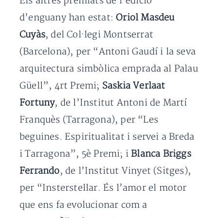
Els altres premiats de l’edició
d’enguany han estat:
Oriol Masdeu
Cuyàs
, del Col·legi Montserrat
(Barcelona), per “Antoni Gaudí i la seva
arquitectura simbòlica emprada al Palau
Güell”, 4rt Premi;
Saskia Verlaat
Fortuny
, de l’Institut Antoni de Martí
Franquès (Tarragona), per “Les
beguines. Espiritualitat i servei a Breda
i Tarragona”, 5è Premi; i
Blanca Briggs
Ferrando
, de l’Institut Vinyet (Sitges),
per “Insterstellar. És l’amor el motor
que ens fa evolucionar com a