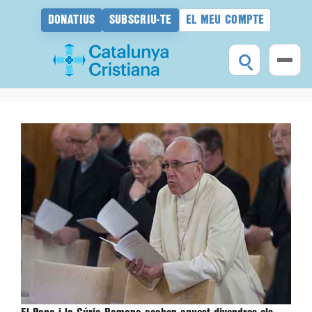
DONATIUS
SUBSCRIU-TE
EL MEU COMPTE
Vés
al
contingut