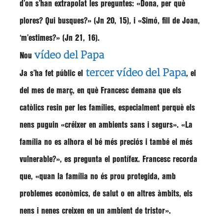
d’on s’han extrapolat les preguntes: «Dona, per què
plores? Qui busques?» (Jn 20, 15), i «Simó, fill de Joan,
‘m’estimes?» (Jn 21, 16).
vídeo del Papa
Nou
tercer vídeo del Papa
Ja s’ha fet públic el
, el
del mes de març, en què Francesc demana que els
catòlics resin per les famílies, especialment perquè els
nens puguin
«créixer en ambients sans i segurs»
.
«La
família no es alhora el bé més preciós i també el més
vulnerable?»
, es pregunta el pontífex.
Francesc
recorda
que,
«quan la família no és prou protegida, amb
problemes econòmics, de salut o en altres àmbits, els
nens i nenes creixen en un ambient de tristor»
.