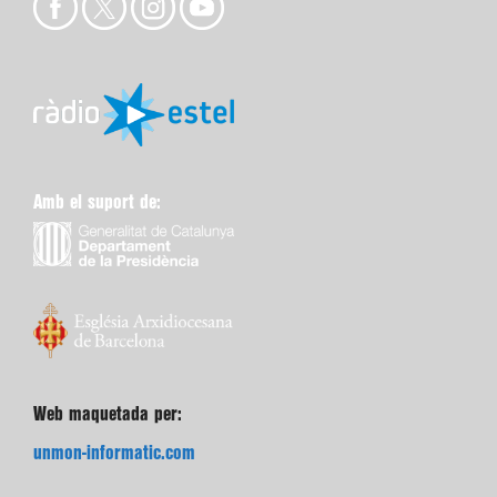
Amb el suport de:
Web maquetada per:
unmon-informatic.com