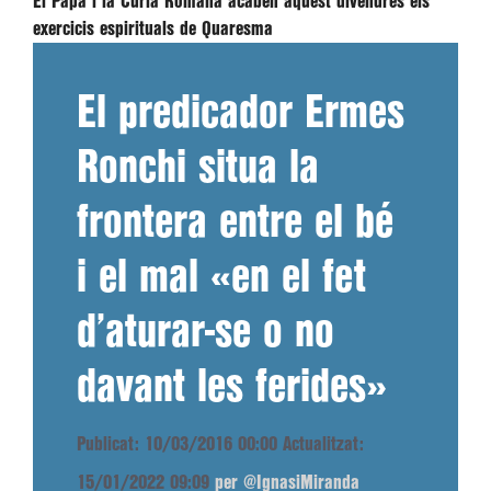
El Papa i la Cúria Romana acaben aquest divendres els
exercicis espirituals de Quaresma
El predicador Ermes
Ronchi situa la
frontera entre el bé
i el mal «en el fet
d’aturar-se o no
davant les ferides»
Publicat: 10/03/2016 00:00
Actualitzat:
15/01/2022 09:09
per @IgnasiMiranda