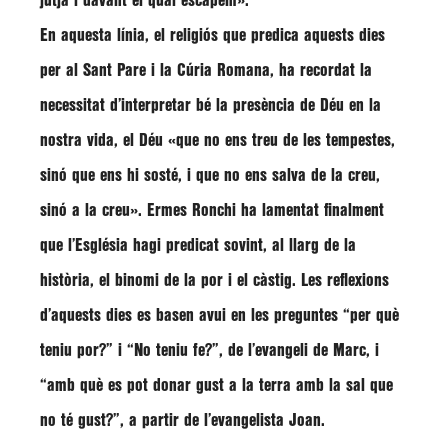
jutja i davant el qual escapem»
.
En aquesta línia, el religiós que predica aquests dies
per al Sant Pare i la Cúria Romana, ha recordat la
necessitat d’interpretar bé la presència de Déu en la
nostra vida, el Déu
«que no ens treu de les tempestes,
sinó que ens hi sosté, i que no ens salva de la creu,
sinó a la creu»
.
Ermes Ronchi
ha lamentat finalment
que l’Església hagi predicat sovint, al llarg de la
història, el binomi de la por i el càstig. Les reflexions
d’aquests dies es basen avui en les preguntes
“per què
teniu por?”
i
“No teniu fe?”
, de l’evangeli de Marc, i
“amb què es pot donar gust a la terra amb la sal que
no té gust?”
, a partir de l’evangelista Joan.