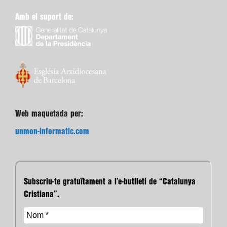
Amb el suport de:
Web maquetada per:
unmon-informatic.com
Subscriu-te gratuïtament a l’e-butlletí de “Catalunya
Cristiana”.