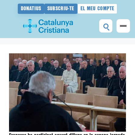
DONATIUS
SUBSCRIU-TE
EL MEU COMPTE
Vés
al
contingut