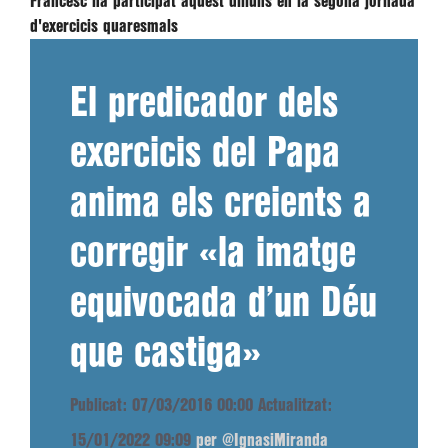
Francesc ha participat aquest dilluns en la segona jornada
d'exercicis quaresmals
El predicador dels
exercicis del Papa
anima els creients a
corregir «la imatge
equivocada d’un Déu
que castiga»
Publicat: 07/03/2016 00:00
Actualitzat:
15/01/2022 09:09
per @IgnasiMiranda