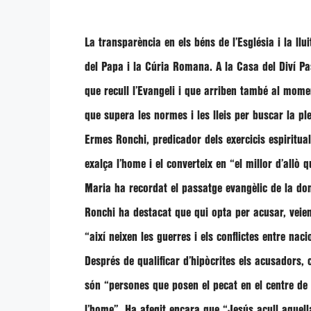
La transparència en els béns de l’Església i la ll
del Papa i la Cúria Romana. A la Casa del Diví Pas
que recull l’Evangeli i que arriben també al mome
que supera les normes i les lleis per buscar la pl
Ermes Ronchi
, predicador dels exercicis espiritu
exalça l’home i el converteix en
“el millor d’allò 
Maria ha recordat el passatge evangèlic de la do
Ronchi ha destacat que qui opta per acusar, veient
“així neixen les guerres i els conflictes entre naci
Després de qualificar d’hipòcrites els acusadors, 
són
“persones que posen el pecat en el centre de
l’home”
. Ha afegit encara que
“Jesús acull aquell