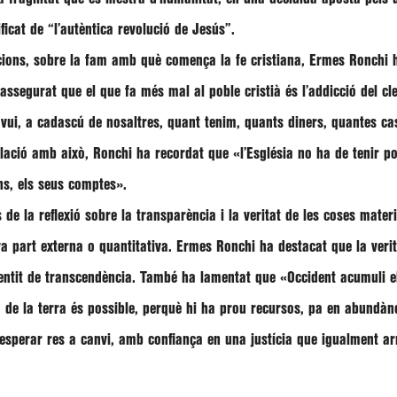
ificat de
“l’autèntica revolució de Jesús”
.
acions, sobre la fam amb què comença la fe cristiana,
Ermes Ronchi
h
assegurat que el que fa més mal al poble cristià és l’addicció del cle
 avui, a cadascú de nosaltres, quant tenim, quants diners, quantes c
elació amb això, Ronchi ha recordat que
«l’Església no ha de tenir p
éns, els seus comptes»
.
 de la reflexió sobre la transparència i la veritat de les coses mater
a part externa o quantitativa.
Ermes Ronchi
ha destacat que la verit
ntit de transcendència. També ha lamentat que
«Occident acumuli el
 de la terra és possible, perquè hi ha prou recursos, pa en abundànc
e esperar res a canvi, amb confiança en una justícia que igualment a