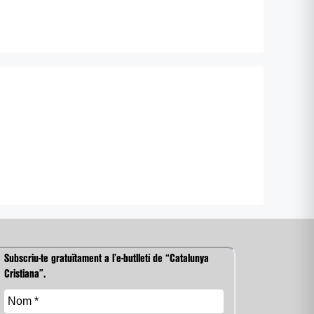
Subscriu-te gratuïtament a l’e-butlletí de “Catalunya
Cristiana”.