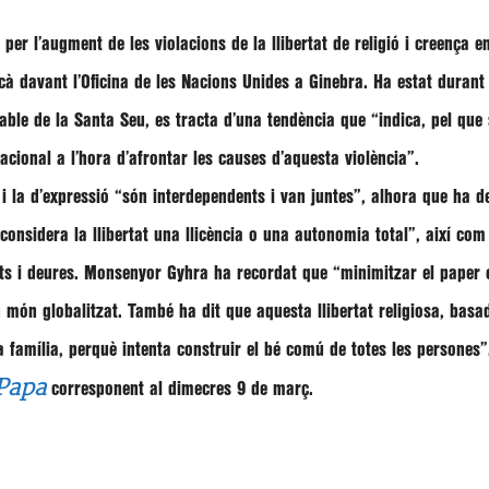
er l’augment de les violacions de la llibertat de religió i creença 
icà davant l’Oficina de les Nacions Unides a Ginebra. Ha estat durant 
nsable de la Santa Seu, es tracta d’una tendència que
“indica, pel que
nacional a l’hora d’afrontar les causes d’aquesta violència”
.
 i la d’expressió
“són interdependents i van juntes”
, alhora que ha de
nsidera la llibertat una llicència o una autonomia total”
, així co
ts i deures.
Monsenyor Gyhra
ha recordat que
“minimitzar el paper e
 món globalitzat. També ha dit que aquesta llibertat religiosa, bas
la família, perquè intenta construir el bé comú de totes les persones”
 Papa
corresponent al dimecres 9 de març.