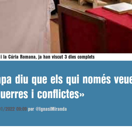
 i la Cúria Romana, ja han viscut 3 dies complets
apa diu que els qui només veue
uerres i conflictes»
/01/2022 09:09
per @IgnasiMiranda