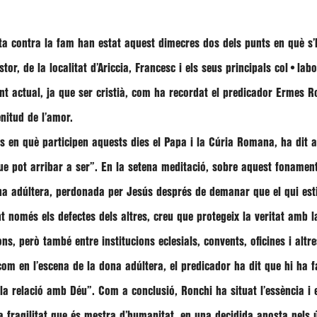
uita contra la fam han estat aquest dimecres dos dels punts en què s’
tor, de la localitat d’Ariccia, Francesc i els seus principals col•l
nt actual, ja que ser cristià, com ha recordat el predicador Ermes R
enitud de l’amor.
als en què participen aquests dies el Papa i la Cúria Romana, ha dit
que pot arribar a ser”
. En la setena meditació, sobre aquest fonament 
na adúltera, perdonada per Jesús després de demanar que el qui estig
 només els defectes dels altres, creu que protegeix la veritat amb la
ons, però també entre institucions eclesials, convents, oficines i altre
com en l’escena de la dona adúltera, el predicador ha dit que hi ha f
 la relació amb Déu”
. Com a conclusió, Ronchi ha situat l’essència i 
a fragilitat que és mestra d’humanitat, en una decidida aposta pels ú