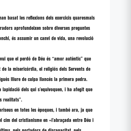
han basat les reflexions dels exercicis quaresmals
aboradors aprofundeixen sobre diverses preguntes
onchi, és assumir un canvi de vida, una revolució
 avui que el perdó de Déu és
“amor autèntic”
que
de la misericòrdia, el religiós dels Servents de
ués lliure de culpa llancés la primera pedra.
 lapidació dels qui s’equivoquen, i ha afegit que
s realitats”
.
ariseus en totes les èpoques, i també ara, ja que
el cim del cristianisme en
«l’abraçada entre Déu i
ltims, pels portadors de discapacitat, pels