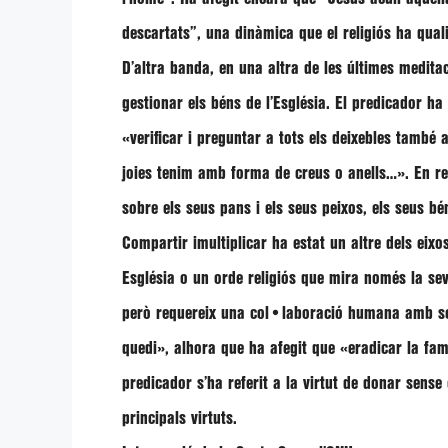
descartats”
, una dinàmica que el religiós ha qual
D’altra banda, en una altra de les últimes medit
gestionar els béns de l’Església. El predicador ha 
«verificar i preguntar a tots els deixebles també
joies tenim amb forma de creus o anells…»
. En r
sobre els seus pans i els seus peixos, els seus b
Compartir imultiplicar ha estat un altre dels eixos
Església o un orde religiós que mira només la sev
però requereix una col•laboració humana amb se
quedi»
, alhora que ha afegit que
«eradicar la fam
predicador s’ha referit a la virtut de donar sens
principals virtuts.