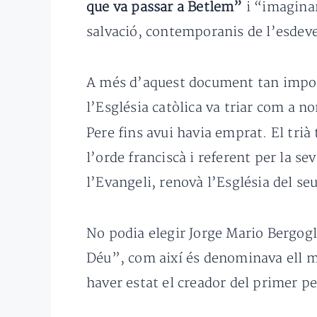
que va passar a Betlem”
i “imaginar
salvació, contemporanis de l’esdeven
A més d’aquest document tan import
l’Església catòlica va triar com a n
Pere fins avui havia emprat. El trià 
l’orde franciscà i referent per la s
l’Evangeli, renovà l’Església del se
No podia elegir Jorge Mario Bergogli
Déu”, com així és denominava ell 
haver estat el creador del primer pes