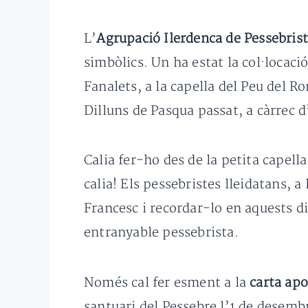
L’
Agrupació Ilerdenca de Pessebris
simbòlics. Un ha estat la col·locaci
Fanalets, a la capella del Peu del R
Dilluns de Pasqua passat, a càrrec d
Calia fer-ho des de la petita capella
calia! Els pessebristes lleidatans, 
Francesc i recordar-lo en aquests d
entranyable pessebrista.
Només cal fer esment a la
carta apo
santuari del Pessebre l’1 de desembr