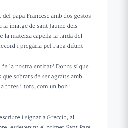
t del papa Francesc amb dos gestos
na la imatge de sant Jaume dels
e la mateixa capella la tarda del
record i pregària pel Papa difunt.
l de la nostra entitat? Doncs sí que
s que sobrats de ser agraïts amb
a totes i tots, com un bon i
escriure i signar a Greccio, al
ebre, esdevenint el primer Sant Pare