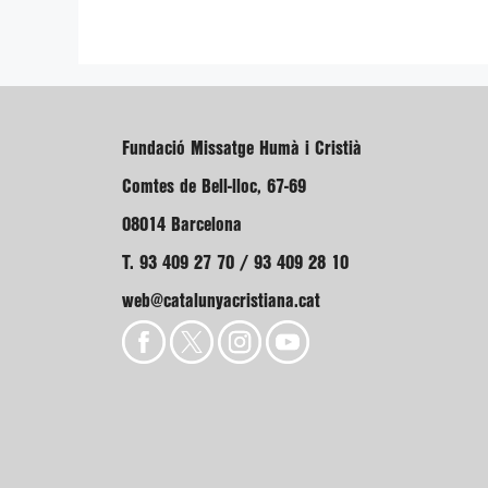
Fundació Missatge Humà i Cristià
Comtes de Bell-lloc, 67-69
08014 Barcelona
T. 93 409 27 70 / 93 409 28 10
web@catalunyacristiana.cat