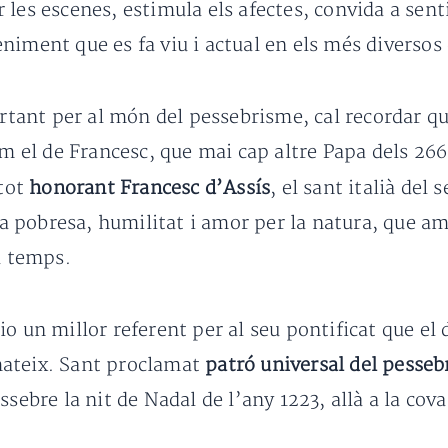
 les escenes, estimula els afectes, convida a senti
iment que es fa viu i actual en els més diversos 
ant per al món del pessebrisme, cal recordar que
om el de Francesc, que mai cap altre Papa dels 26
tot
honorant Francesc d’Assís
, el sant italià del 
eva pobresa, humilitat i amor per la natura, que a
u temps.
o un millor referent per al seu pontificat que el 
mateix. Sant proclamat
patró universal del pesse
sebre la nit de Nadal de l’any 1223, allà a la cova