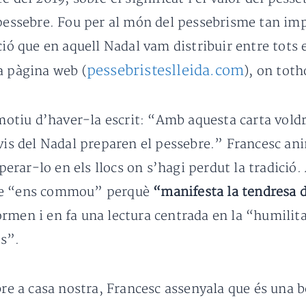
l pessebre. Fou per al món del pessebrisme tan i
ció que en aquell Nadal vam distribuir entre tots e
pessebristeslleida.com
a pàgina web (
), on toth
 motiu d’haver-la escrit: “Amb aquesta carta vold
evis del Nadal preparen el pessebre.” Francesc an
cuperar-lo en els llocs on s’hagi perdut la tradici
que “ens commou” perquè
“manifesta la tendresa 
rmen i en fa una lectura centrada en la “humilita
s”.
ebre a casa nostra, Francesc assenyala que és una 