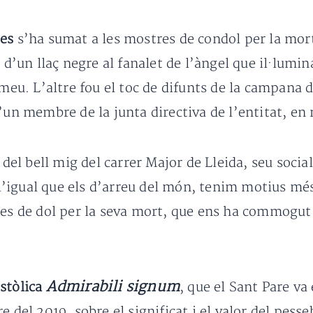
tes
s’ha sumat a les mostres de condol per la mor
ó d’un llaç negre al fanalet de l’àngel que il·lumi
omeu. L’altre fou el toc de difunts de la campana d
’un membre de la junta directiva de l’entitat, en 
 del bell mig del carrer Major de Lleida, seu socia
a l’igual que els d’arreu del món, tenim motius mé
ies de dol per la seva mort, que ens ha commogut 
Admirabili signum
stòlica
, que el Sant Pare va 
e del 2019, sobre el significat i el valor del pess