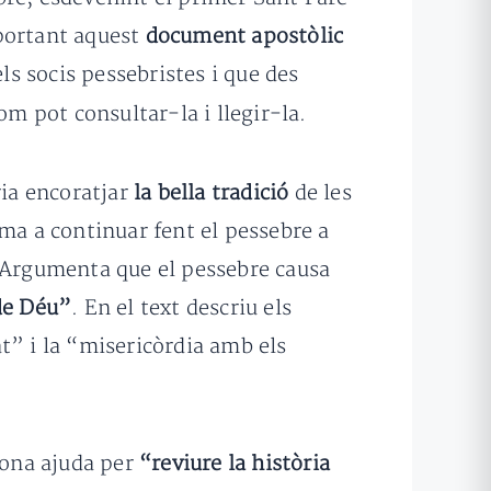
mportant aquest
document apostòlic
ls socis pessebristes i que des
om pot consultar-la i llegir-la.
ria encoratjar
la bella tradició
de les
ima a continuar fent el pessebre a
ó. Argumenta que el pessebre causa
de Déu”
. En el text descriu els
t” i la “misericòrdia amb els
bona ajuda per
“reviure la història