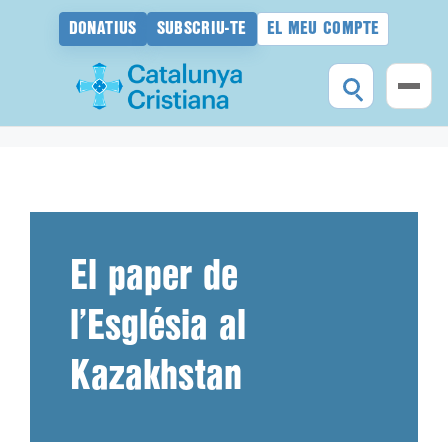
DONATIUS
SUBSCRIU-TE
EL MEU COMPTE
Vés
al
contingut
El paper de
l’Església al
Kazakhstan