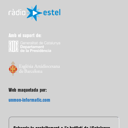
Amb el suport de:
Web maquetada per:
unmon-informatic.com