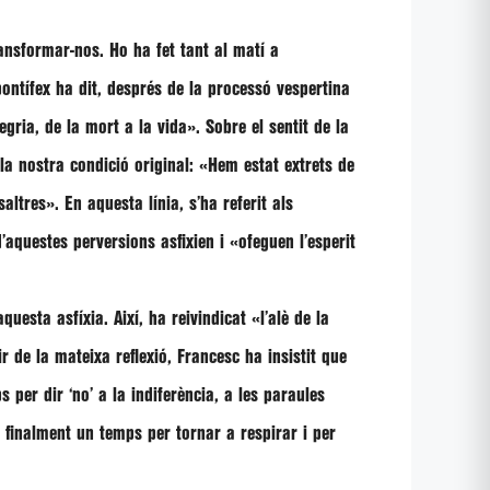
nsformar-nos. Ho ha fet tant al matí a
pontífex ha dit, després de la processó vespertina
legria, de la mort a la vida»
. Sobre el sentit de la
a nostra condició original:
«Hem estat extrets de
saltres»
. En aquesta línia, s’ha referit als
d’aquestes perversions asfixien i
«ofeguen l’esperit
uesta asfíxia. Així, ha reivindicat
«l’alè de la
ir de la mateixa reflexió,
Francesc
ha insistit que
er dir ‘no’ a la indiferència, a les paraules
i finalment un temps per tornar a respirar i per