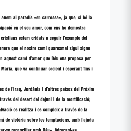
 anem al paradís
«en carrossa»
, ja que, si bé la
ticipació en el seu amor, com ens ho demostra
cristians estem cridats a seguir l’exemple del
anera que el nostre camí quaresmal sigui signe
en aquest camí d’amor que Déu ens proposa per
Maria, que va continuar creient i esperant fins i
s de l’Iraq, Jordània i d’altres països del Pròxim
avés del desert del dejuni i de la mortificació;
vació es realitza i es compleix a través de la
camí de victòria sobre les temptacions, amb l’ajuda
ixar-se reconciliar amb Déu»
. Adreçant-se