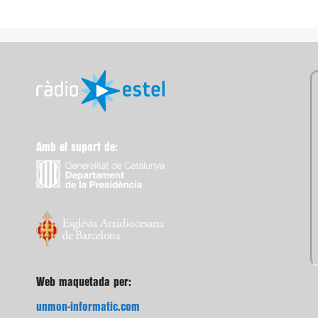
Amb el suport de:
Web maquetada per:
unmon-informatic.com