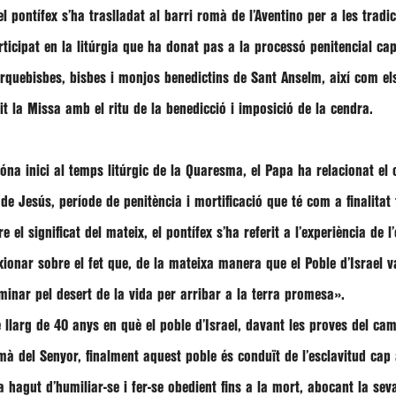
 pontífex s’ha traslladat al barri romà de l’Aventino per a les trad
rticipat en la litúrgia que ha donat pas a la processó penitencial ca
 arquebisbes, bisbes i monjos benedictins de Sant Anselm, així com 
it la Missa amb el ritu de la benedicció i imposició de la cendra.
na inici al temps litúrgic de la Quaresma, el Papa ha relacionat el
 Jesús, període de penitència i mortificació que té com a finalitat 
e el significat del mateix, el pontífex s’ha referit a l’experiència de l
xionar sobre el fet que, de la mateixa manera que el Poble d’Israel v
aminar pel desert de la vida per arribar a la terra promesa»
.
 llarg de 40 anys en què el poble d’Israel, davant les proves del c
mà del Senyor, finalment aquest poble és conduït de l’esclavitud cap a
a hagut d’humiliar-se i fer-se obedient fins a la mort, abocant la sev