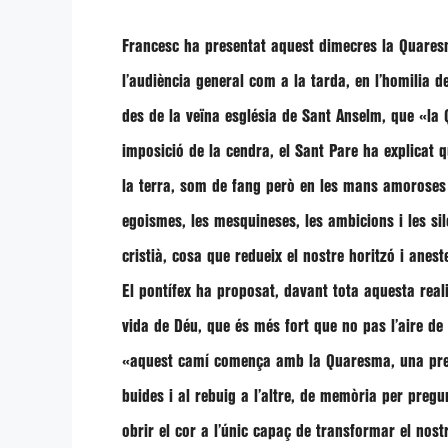
Francesc
ha presentat aquest dimecres la Quaresm
l’audiència general com a la tarda, en l’homilia d
des de la veïna església de Sant Anselm, que
«la Q
imposició de la cendra, el Sant Pare ha explicat 
la terra, som de fang però en les mans amoroses 
egoismes, les mesquineses, les ambicions i les si
cristià, cosa que redueix el nostre horitzó i anest
El pontífex ha proposat, davant tota aquesta reali
vida de Déu, que és més fort que no pas l’aire de 
«aquest camí comença amb la Quaresma, una prepar
buides i al rebuig a l’altre, de memòria per pregu
obrir el cor a l’únic capaç de transformar el no