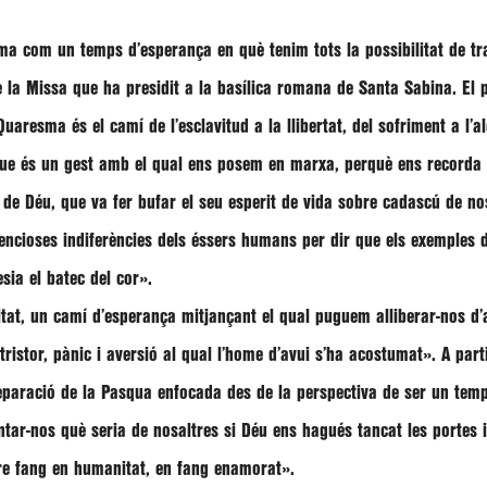
a com un temps d’esperança en què tenim tots la possibilitat de tra
e la Missa que ha presidit a la basílica romana de Santa Sabina. El 
uaresma és el camí de l’esclavitud a la llibertat, del sofriment a l’a
que és un gest amb el qual ens posem en marxa, perquè ens recorda l
de Déu, que va fer bufar el seu esperit de vida sobre cadascú de no
lencioses indiferències dels éssers humans per dir que els exemples 
esia el batec del cor»
.
tat, un camí d’esperança mitjançant el qual puguem alliberar-nos d’aq
tristor, pànic i aversió al qual l’home d’avui s’ha acostumat»
. A part
ació de la Pasqua enfocada des de la perspectiva de ser un temps p
ntar-nos què seria de nosaltres si Déu ens hagués tancat les portes 
stre fang en humanitat, en fang enamorat»
.