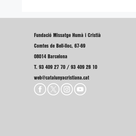
Fundació Missatge Humà i Cristià
Comtes de Bell-lloc, 67-69
08014 Barcelona
T. 93 409 27 70 / 93 409 28 10
web@catalunyacristiana.cat