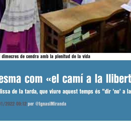
 dimecres de cendra amb la plenitud de la vida
esma com «el camí a la lliber
issa de la tarda, que viure aquest temps és "dir 'no' a la 
/01/2022 09:12
per @IgnasiMiranda