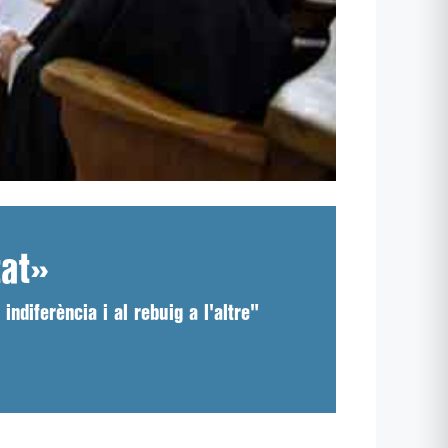
tat»
indiferència i al rebuig a l'altre"