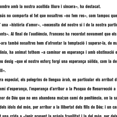
pondre amb la nostra acollida lliure i sincera»
, ha destacat.
esús no comporta el fet que nosaltres
«no fem res»
, com tampoc que
d’ una
«història d’amor», «necessita del nostre sí i de la nostra par
sants»
. Al final de l’audiència,
Francesc
ha recordat novament que els 
«ara també nosaltres hem d’afrontar la temptació i superar-la, de m
 línia, ha animat tothom
«a caminar en esperança i amb obstinació 
seu desig
«que el nostre esforç forgi una esperança sòlida, com la de 
ll»
.
especial, els pelegrins de llengua àrab, en particular els arribat de
í d’esperança, l’esperança d’arribar a la Pasqua de Resurrecció a tr
’amor de Déu que no ens abandona mai;un camí de penitència, on la sal
els ídols del món, per arribar a la llibertat dels fills de Déu; i un 
et una crida a
«tenir present la pròpia fragilitat i la del món, per de