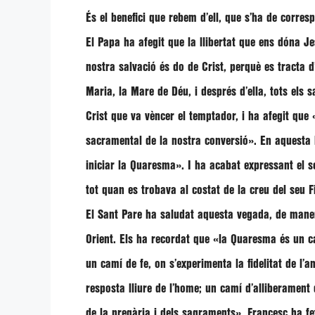
És el benefici que rebem d’ell, que s’ha de corres
El Papa ha afegit que la llibertat que ens dóna J
nostra salvació és do de Crist, perquè es tracta 
Maria, la Mare de Déu, i després d’ella, tots els 
Crist que va vèncer el temptador, i ha afegit que
sacramental de la nostra conversió»
. En aquesta
iniciar la Quaresma»
. I ha acabat expressant el 
tot quan es trobava al costat de la creu del seu Fi
El Sant Pare ha saludat aquesta vegada, de manera 
Orient. Els ha recordat que
«la Quaresma és un cam
un camí de fe, on s’experimenta la fidelitat de l
resposta lliure de l’home; un camí d’alliberament d
de la pregària i dels sagraments»
.
Francesc
ha f