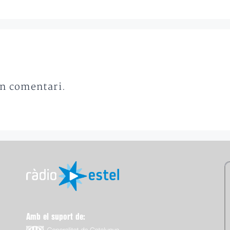
un comentari.
Amb el suport de: