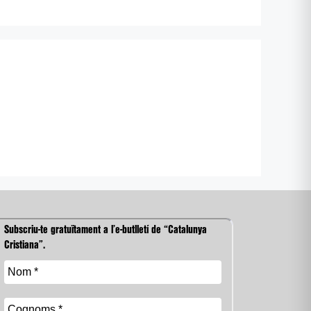
Subscriu-te gratuïtament a l’e-butlletí de “Catalunya
Cristiana”.