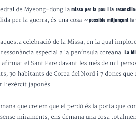
catedral de Myeong-dong la
missa per la pau i la reconcilia
dida per la guerra, és una cosa «
possible mitjançant la 
questa celebració de la Missa, en la qual implorem
a ressonància especial a la península coreana.
La Mi
 afirmat el Sant Pare davant les més de mil perso
iats, 30 habitants de Corea del Nord i 7 dones qu
r l’exèrcit japonès.
ana que creiem que el perdó és la porta que cond
sense miraments, ens demana una cosa totalment