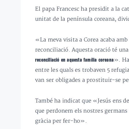
El papa Francesc ha presidit a la 
unitat de la península coreana, divi
«La meva visita a Corea acaba amb a
reconciliació. Aquesta oració té un
». Ha
reconciliació en aquesta família coreana
entre les quals es trobaven 5 refug
van ser obligades a prostituir-se pe
També ha indicat que «Jesús ens dem
que perdonem els nostres germans 
gràcia per fer-ho».