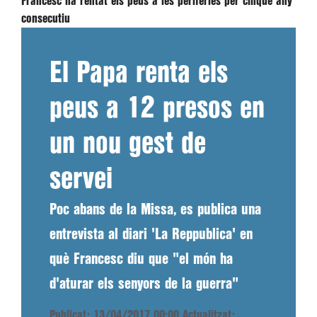
Francesc ha rentat els peus a les perifèries per cinquè any
consecutiu
El Papa renta els
peus a 12 presos en
un nou gest de
servei
Poc abans de la Missa, es publica una
entrevista al diari 'La Reppublica' en
què Francesc diu que "el món ha
d'aturar els senyors de la guerra"
Publicat: 13/04/2017 00:00
Actualitzat: