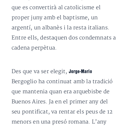
que
es
convertirà
al catolicisme
el
proper
juny amb
el baptisme,
un
argentí
,
un albanès
i la resta italians.
Entre
ells, destaquen dos
condemnats
a
cadena
perpètua.
Des que va ser
elegit
,
Jorge-Mario
Bergoglio
ha continuat
amb
la tradició
que
mantenia
quan era
arquebisbe de
Buenos
Aires. Ja e
n el primer any
del
seu pontificat,
va rentar
els
peus
de 12
menors
en una presó
romana.
L’any