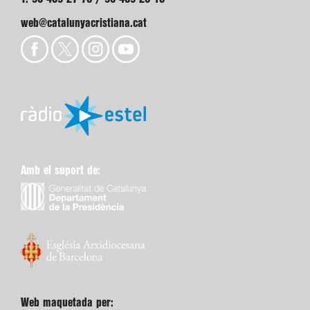
web@catalunyacristiana.cat
Amb el suport de:
Web maquetada per: