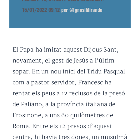
15/01/2022 09:12
per @IgnasiMiranda
El Papa ha imitat aquest Dijous Sant,
novament,
el gest
de Jesús a
l’últim
sopar
. En un nou inici del Tridu Pasqual
com a pastor servidor,
Francesc
ha
rentat
els
peus
a 12
reclusos
de
la presó
de
Paliano
, a la província italiana
de
Frosinone
, a uns
60
quilòmetres de
Roma
.
Entre els 12
presos d’
aquest
centre,
hi havia
tres
dones,
un musulmà