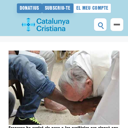
DONATIUS
SUBSCRIU-TE
EL MEU COMPTE
Vés
al
contingut