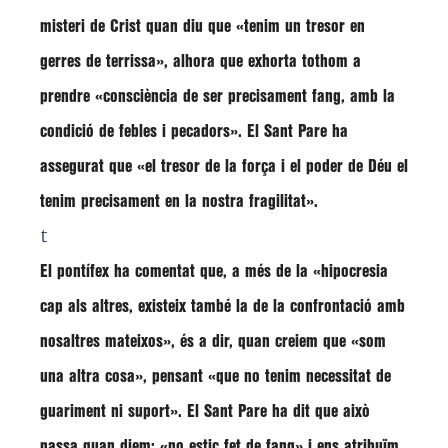
misteri de Crist quan diu que
«tenim un tresor en
gerres de terrissa»
, alhora que exhorta tothom a
prendre
«consciència de ser precisament fang, amb la
condició de febles i pecadors»
. El Sant Pare ha
assegurat que
«el tresor de la força i el poder de Déu el
tenim precisament en la nostra fragilitat»
.
t
El pontífex ha comentat que, a més de la
«hipocresia
cap als altres, existeix també la de la confrontació amb
nosaltres mateixos»
, és a dir, quan creiem que
«som
una altra cosa»
, pensant
«que no tenim necessitat de
guariment ni suport»
. El Sant Pare ha dit que això
passa quan diem:
«no estic fet de fang»
i ens atribuïm