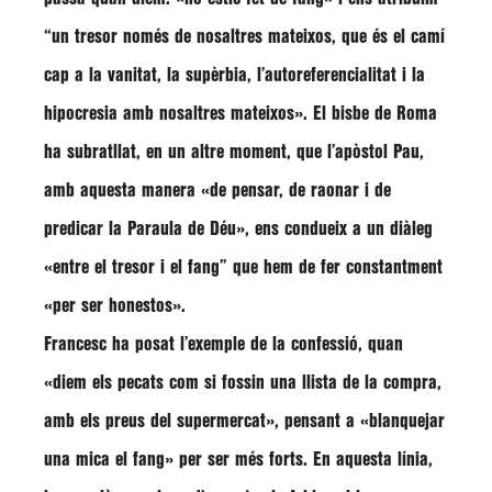
“un tresor només de nosaltres mateixos, que és el camí
cap a la vanitat, la supèrbia, l’autoreferencialitat i la
hipocresia amb nosaltres mateixos»
. El bisbe de Roma
ha subratllat, en un altre moment, que l’apòstol Pau,
amb aquesta manera
«de pensar, de raonar i de
predicar la Paraula de Déu»
, ens condueix a un diàleg
«entre el tresor i el fang”
que hem de fer constantment
«per ser honestos»
.
Francesc
ha posat l’exemple de la confessió, quan
«diem els pecats com si fossin una llista de la compra,
amb els preus del supermercat»
, pensant a
«blanquejar
una mica el fang»
per ser més forts. En aquesta línia,