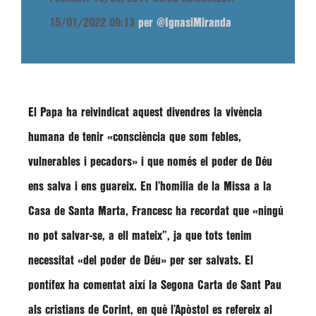
15/01/2022 09:13
per @IgnasiMiranda
El Papa ha reivindicat aquest divendres la vivència
humana de tenir
«consciència que som febles,
vulnerables i pecadors»
i que només el poder de Déu
ens salva i ens guareix. En l’homilia de la Missa a la
Casa de Santa Marta,
Francesc
ha recordat que
«ningú
no pot salvar-se, a ell mateix”
, ja que tots tenim
necessitat
«del poder de Déu»
per ser salvats. El
pontífex ha comentat així la Segona Carta de Sant Pau
als cristians de Corint, en què l’Apòstol es refereix al