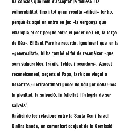
ha conclòs que hem d’acceptar la feblesa i la
vulnerabilitat, fins i tot quan resulta
«difícil»
fer-ho,
perquè és aquí on entra en joc
«la vergonya que
eixampla el cor perquè entre el poder de Déu, la força
de Déu»
. El Sant Pare ha recordat igualment que, en la
«generositat»
, hi ha també el fet de reconèixer
«que
som vulnerables, fràgils, febles i pecadors»
. Aquest
reconeixement, segons el Papa, farà que vingui a
nosaltres
«l’extraordinari poder de Déu per donar-nos
la plenitud, la salvació, la felicitat i l’alegria de ser
salvats”
.
Anàlisi de les relacions entre la Santa Seu i Israel
D’altra banda, un comunicat conjunt de la Comissió