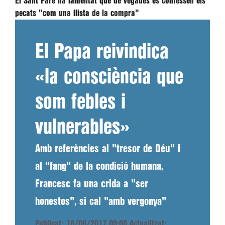
El Sant Pare ha lamentat que de vegades es confessen els
pecats "com una llista de la compra"
El Papa reivindica
«la consciència que
som febles i
vulnerables»
Amb referències al "tresor de Déu" i
al "fang" de la condició humana,
Francesc fa una crida a "ser
honestos", si cal "amb vergonya"
Publicat: 16/06/2017 00:00
Actualitzat: