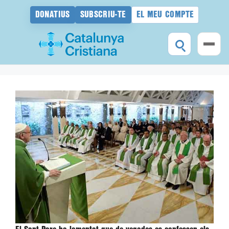
DONATIUS
SUBSCRIU-TE
EL MEU COMPTE
Vés
al
contingut