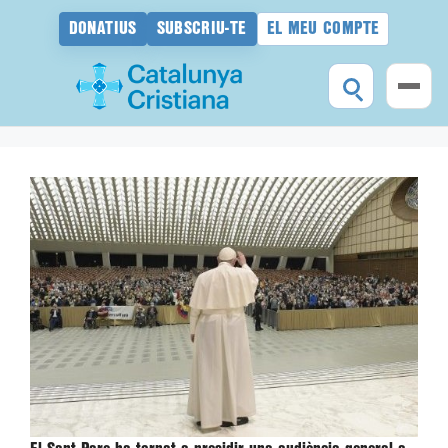
DONATIUS
SUBSCRIU-TE
EL MEU COMPTE
Vés
al
contingut