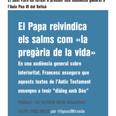
El Sant Pare ha tornat a presidir una audiència general a
l'Aula Pau VI del Vaticà
El Papa reivindica
els salms com «la
pregària de la vida»
En una audiència general sobre
interioritat, Francesc assegura que
aquests textos de l'Antic Testament
ensenyen a tenir "diàleg amb Déu"
Publicat: 14/10/2020 00:00
Actualitzat:
15/01/2022 09:22
per @IgnasiMiranda