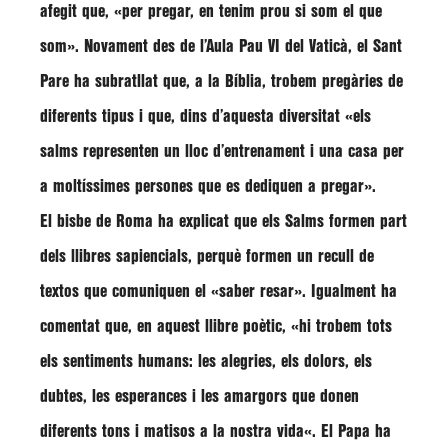
afegit que,
«per pregar, en tenim prou si som el que
som»
. Novament des de l’Aula Pau VI del Vaticà, el Sant
Pare ha subratllat que, a la Bíblia, trobem pregàries de
diferents tipus i que, dins d’aquesta diversitat
«els
salms representen un lloc d’entrenament i una casa per
a moltíssimes persones que es dediquen a pregar»
.
El bisbe de Roma ha explicat que els Salms formen part
dels llibres sapiencials, perquè formen un recull de
textos que comuniquen el
«saber resar».
Igualment ha
comentat que, en aquest llibre poètic,
«hi trobem tots
els sentiments humans: les alegries, els dolors, els
dubtes, les esperances i les amargors que donen
diferents tons i matisos a la nostra vida
«. El Papa ha