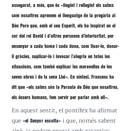
assegurat, a més, que és
«llegint i rellegint els salms
com nosaltres aprenem el llenguatge de la pregària al
Déu Pare que, amb el seu Esperit, els ha inspirat en el
cor del rei David i d’altres persones d’interioritat, per
ensenyar a cada home i cada dona, com lloar-lo, donar-
li gràcies, suplicar-lo i invocar l’alegria en totes les
situacions, com també explicar les meravelles de les
seves obres i de la seva Llei»
. En síntesi, Francesc ha
dit que
«els salms són la Paraula de Déu que nosaltres,
els éssers humans, fem servir per parlar amb ell»
.
En aquest sentit, el pontífex ha afirmat
que
i que, només sabent
«el Senyor escolta»