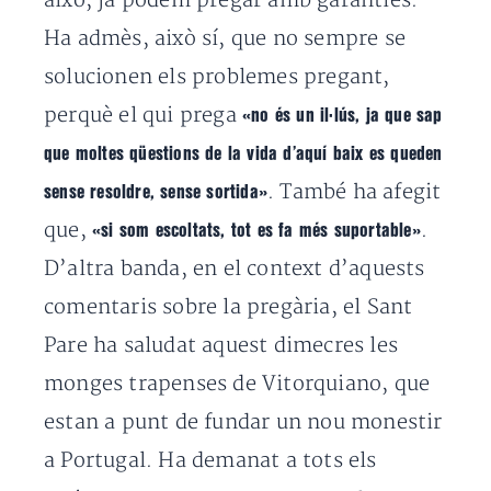
això, ja podem pregar amb garanties.
Ha admès, això sí, que no sempre se
solucionen els problemes pregant,
perquè el qui prega
«no és un il·lús, ja que sap
que moltes qüestions de la vida d’aquí baix es queden
. També ha afegit
sense resoldre, sense sortida»
que,
.
«si som escoltats, tot es fa més suportable»
D’altra banda, en el context d’aquests
comentaris sobre la pregària, el Sant
Pare ha saludat aquest dimecres les
monges trapenses de Vitorquiano, que
estan a punt de fundar un nou monestir
a Portugal. Ha demanat a tots els