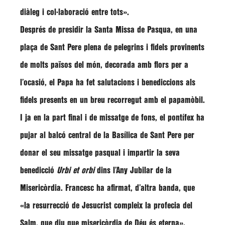
diàleg i col·laboració entre tots»
.
Després de presidir la Santa Missa de Pasqua, en una
plaça de Sant Pere plena de pelegrins i fidels provinents
de molts països del món, decorada amb flors per a
l’ocasió, el Papa ha fet salutacions i benediccions als
fidels presents en un breu recorregut amb el papamòbil.
I ja en la part final i de missatge de fons, el pontífex ha
pujar al balcó central de la Basílica de Sant Pere per
donar el seu missatge pasqual i impartir la seva
benedicció
Urbi et orbi
dins l’Any Jubilar de la
Misericòrdia. Francesc ha afirmat, d’altra banda, que
«la resurrecció de Jesucrist compleix la profecia del
Salm, que diu que misericòrdia de Déu és eterna»
.