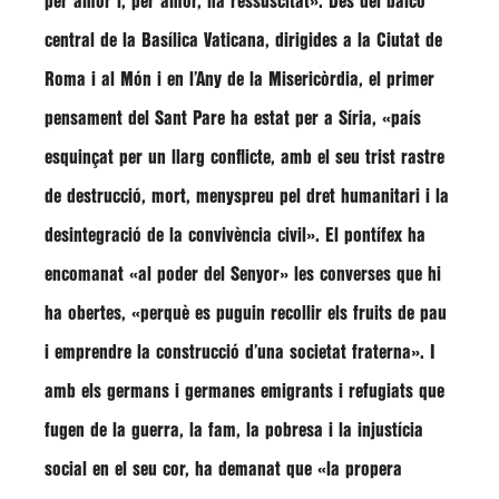
per amor i, per amor, ha ressuscitat»
. Des del balcó
central de la Basílica Vaticana, dirigides a la Ciutat de
Roma i al Món i en l’Any de la Misericòrdia, el primer
pensament del Sant Pare ha estat per a Síria,
«país
esquinçat per un llarg conflicte, amb el seu trist rastre
de destrucció, mort, menyspreu pel dret humanitari i la
desintegració de la convivència civil»
. El pontífex ha
encomanat
«al poder del Senyor»
les converses que hi
ha obertes,
«perquè es puguin recollir els fruits de pau
i emprendre la construcció d’una societat fraterna»
. I
amb els germans i germanes emigrants i refugiats que
fugen de la guerra, la fam, la pobresa i la injustícia
social en el seu cor, ha demanat que
«la propera