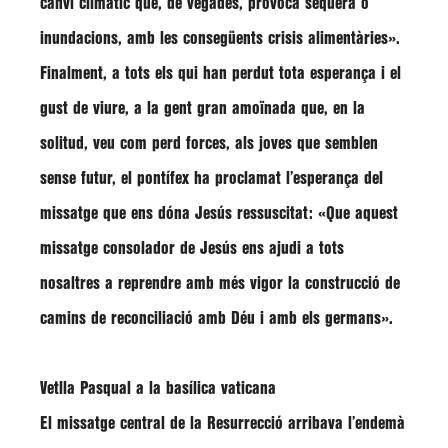
canvi climàtic que, de vegades, provoca sequera o
inundacions, amb les consegüents crisis alimentàries».
Finalment, a tots els qui han perdut tota esperança i el
gust de viure, a la gent gran amoïnada que, en la
solitud, veu com perd forces, als joves que semblen
sense futur, el pontífex ha proclamat l’esperança del
missatge que ens dóna Jesús ressuscitat:
«Que aquest
missatge consolador de Jesús ens ajudi a tots
nosaltres a reprendre amb més vigor la construcció de
camins de reconciliació amb Déu i amb els germans»
.
Vetlla Pasqual a la basílica vaticana
El missatge central de la Resurrecció arribava l’endemà