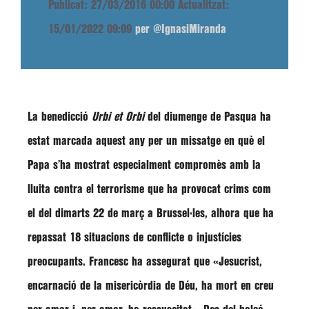
Publicat: 27/03/2016 00:00
Actualitzat:
15/01/2022 09:09
per @IgnasiMiranda
La benedicció
Urbi et Orbi
del diumenge de Pasqua ha
estat marcada aquest any per un missatge en què el
Papa s’ha mostrat especialment compromès amb la
lluita contra el terrorisme que ha provocat crims com
el del dimarts 22 de març a Brussel·les, alhora que ha
repassat 18 situacions de conflicte o injustícies
preocupants.
Francesc
ha assegurat que
«Jesucrist,
encarnació de la misericòrdia de Déu, ha mort en creu