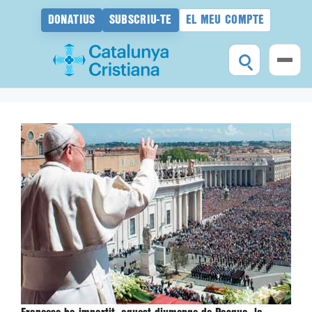
DONATIUS
SUBSCRIU-TE
EL MEU COMPTE
Vés
al
contingut