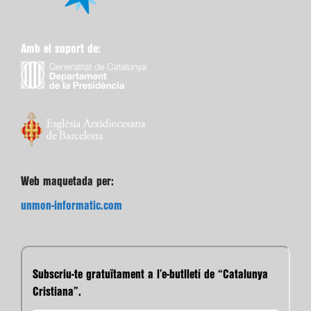
Amb el suport de:
Web maquetada per:
unmon-informatic.com
Subscriu-te gratuïtament a l’e-butlletí de “Catalunya
Cristiana”.