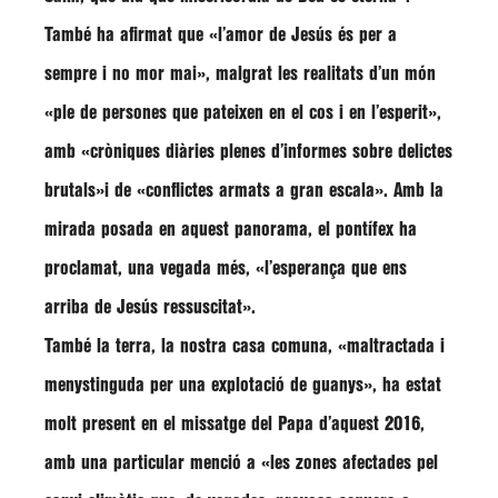
També ha afirmat que
«l’amor de Jesús és per a
sempre i no mor mai»
, malgrat les realitats d’un món
«ple de persones que pateixen en el cos i en l’esperit»,
amb
«cròniques diàries plenes d’informes sobre delictes
brutals»
i de
«conflictes armats a gran escala».
Amb la
mirada posada en aquest panorama, el pontífex ha
proclamat, una vegada més,
«l’esperança que ens
arriba de Jesús ressuscitat»
.
També la terra, la nostra casa comuna,
«maltractada i
menystinguda per una explotació de guanys»,
ha estat
molt present en el missatge del Papa d’aquest 2016,
amb una particular menció a
«les zones afectades pel