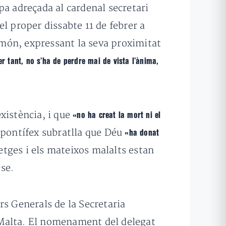
pa adreçada al cardenal secretari
el proper dissabte 11 de febrer a
 món, expressant la seva proximitat
er tant, no s’ha de perdre mai de vista l’ànima,
xistència, i que
«no ha creat la mort ni el
l pontífex subratlla que Déu
«ha donat
etges i els mateixos malalts estan
-se.
ers Generals de la Secretaria
Malta.
El nomenament del delegat