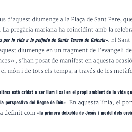
lus d’aquest diumenge a la Plaça de Sant Pere, qu
. La pregària mariana ha c
oincidint amb la celebra
.
El Sant 
 per la vida a la petjada de Santa Teresa de Calcuta»
aquest diumenge en un fragment de l’evangeli d
ces», s’han posat de manifest en aquesta ocasió 
 el món i de tots els temps, a través de les metàfo
tres està cridat a ser llum i sal en el propi ambient de la vida q
. En aquesta línia, el po
n la perspectiva del Regne de Déu»
ha definit com
«la primera deixebla de Jesús i model de
ls cre