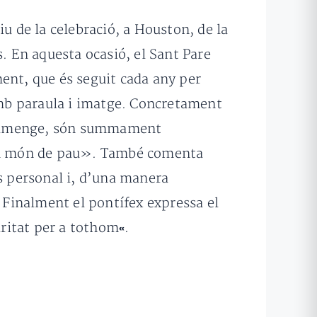
u de la
celebració, a Houston, de la
s.
En aquesta
ocasió
, el Sant
Pare
ent,
que és
seguit
cada any
per
amb paraula i imatge. Concretament
umenge, són
summament
n món
de pau». També comenta
s personal
i,
d’una manera
. Finalment el pontífex expressa el
aritat
per a tothom
.
«