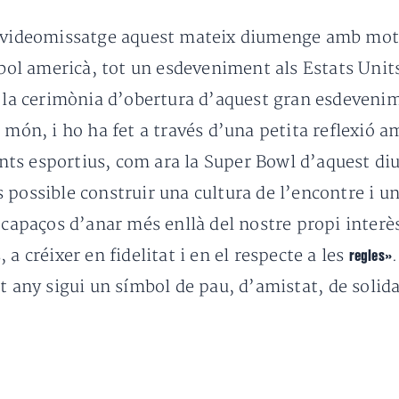
videomissatge aquest mateix diumenge
amb
moti
tbol americà, tot un esdeveniment als Estats Unit
la cerimònia
d’obertura
d’aquest gran
esdevenim
l
món,
i ho ha fet
a través d’una petita reflexió 
ts esportius,
com
ara
la Super
Bowl
d’aquest di
s
possible construir
una cultura
de l’encontre
i u
capaços
d’anar més
enllà del nostre
propi
interè
s
,
a créixer
en fidelitat
i
en el respecte a
les
regles»
t
any sigui
un símbol
de pau,
d’amistat
, de solid