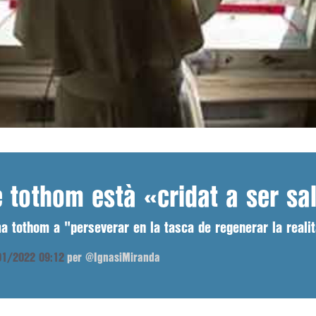
 tothom està «cridat a ser sal
a tothom a "perseverar en la tasca de regenerar la reali
/01/2022 09:12
per @IgnasiMiranda