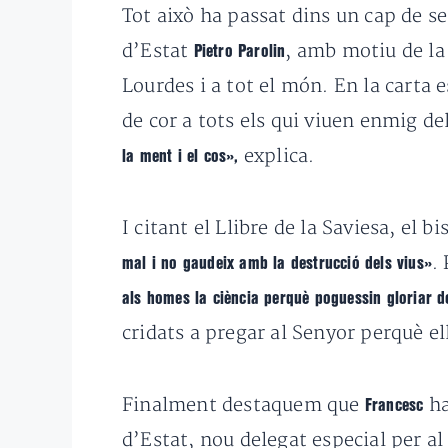
Tot això ha passat dins un cap de s
d’Estat
, amb motiu de la 
Pietro Parolin
Lourdes i a tot el món. En
la carta e
de cor a tots els qui viuen enmig d
explica.
la ment i el cos»,
I citant el Llibre de la Saviesa, el 
.
P
mal i no gaudeix amb la destrucció dels vius»
als homes la ciència perquè poguessin gloriar d
cridats a pregar al Senyor perquè ell
Finalment destaquem que
h
Francesc
d’Estat, nou delegat especial per al