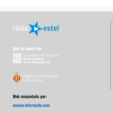
Amb el suport de:
Web maquetada per:
unmon-informatic.com