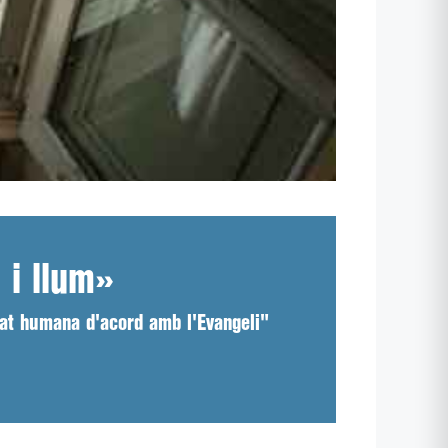
 i llum»
tat humana d'acord amb l'Evangeli"