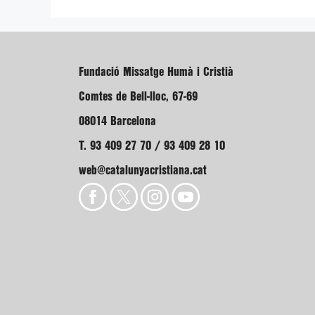
Fundació Missatge Humà i Cristià
Comtes de Bell-lloc, 67-69
08014 Barcelona
T. 93 409 27 70 / 93 409 28 10
web@catalunyacristiana.cat