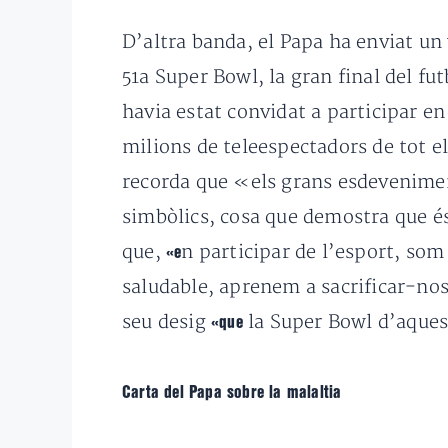
D’altra banda, el Papa
ha
enviat un
51
a
Super
Bowl, la gran final del fu
havia estat
convidat a participar en
milions
de teleespectadors
de tot e
recorda que
«e
ls
grans
esdevenimen
simbòlics
, cosa que
demostra que
é
que,
n participar
de l’esport,
som
«e
saludable
, aprenem a
sacrificar-no
seu desig
la Super
Bowl
d’aques
«que
Carta del Papa sobre la malaltia