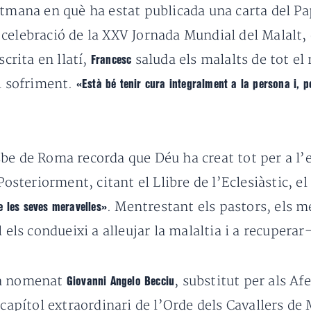
etmana en què ha estat publicada una carta del Pa
celebració de la XXV Jornada Mundial del Malalt, 
scrita en llatí,
saluda els malalts de tot el
Francesc
el sofriment.
«Està bé tenir cura integralment a la persona i, p
bisbe de Roma recorda que Déu ha creat tot per a l’e
osteriorment, citant el Llibre de l’Eclesiàstic, e
. Mentrestant
els pastors, els m
e les seves meravelles»
 els condueixi a alleujar la malaltia i a recuperar
a nomenat
, substitut per als Af
Giovanni Angelo Becciu
 capítol extraordinari de l’Orde dels Cavallers de 