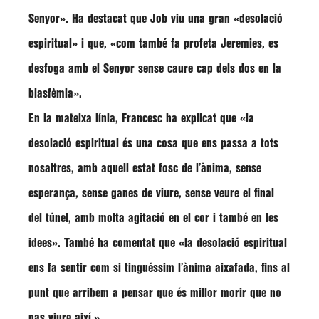
Senyor»
. Ha destacat que Job viu una gran
«desolació
espiritual»
i que,
«com també fa profeta Jeremies, es
desfoga amb el Senyor sense caure cap dels dos en la
blasfèmia»
.
En la mateixa línia, Francesc ha explicat que
«la
desolació espiritual és una cosa que ens passa a tots
nosaltres, amb aquell estat fosc de l’ànima, sense
esperança, sense ganes de viure, sense veure el final
del túnel, amb molta agitació en el cor i també en les
idees»
. També ha comentat que
«la desolació espiritual
ens fa sentir com si tinguéssim l’ànima aixafada, fins al
punt que arribem a pensar que és millor morir que no
pas viure així.»
.