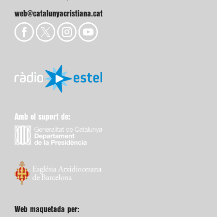
web@catalunyacristiana.cat
Amb el suport de:
Web maquetada per: