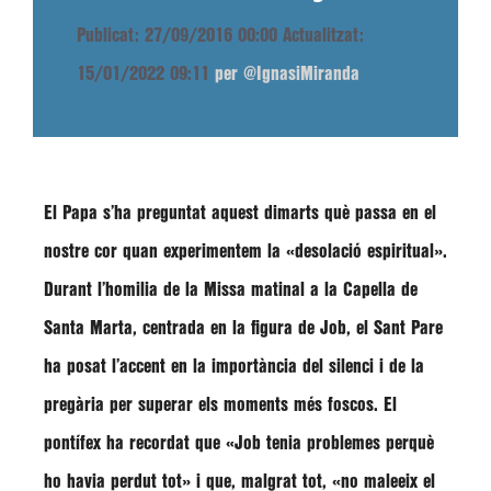
Publicat: 27/09/2016 00:00
Actualitzat:
15/01/2022 09:11
per @IgnasiMiranda
El Papa s’ha preguntat aquest dimarts què passa en el
nostre cor quan experimentem la
«desolació espiritual»
.
Durant l’homilia de la Missa matinal a la Capella de
Santa Marta, centrada en la figura de Job, el Sant Pare
ha posat l’accent en la importància del silenci i de la
pregària per superar els moments més foscos. El
pontífex ha recordat que
«Job tenia problemes perquè
ho havia perdut tot»
i que, malgrat tot,
«no maleeix el