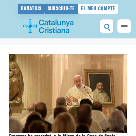
DONATIUS
SUBSCRIU-TE
EL MEU COMPTE
Vés
al
contingut