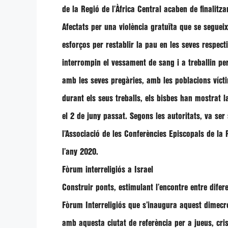
de la Regió de l’Àfrica Central acaben de finalitz
Afectats per una violència gratuïta que se segueix
esforços per restablir la pau en les seves respec
interrompin el vessament de sang i a treballin per 
amb les seves pregàries, amb les poblacions vícti
durant els seus treballs, els bisbes han mostrat 
el 2 de juny passat. Segons les autoritats, va se
l’Associació de les Conferències Episcopals de la
l’any 2020.
Fòrum interreligiós a Israel
Construir ponts, estimulant l’encontre entre dife
Fòrum Interreligiós
que s’inaugura aquest dimecres
amb aquesta ciutat de referència per a jueus, cr