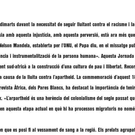
marts davant la necessitat de seguir lluitant contra el racisme i la
sia amb aquesta injustícia, amb aquesta perversió, està ara més que 
Nelson Mandela
, establerta per l’ONU, el Papa diu, en el missatge p
ància i instrumentalització de la persona humana»
. Aquesta Jornada 
t sud-africà a la construcció d’una cultura de pau i llibertat. Recor
causa de la lluita contra l’apartheid. La commemoració d’aquest 18 
 revista Àfrica, dels Pares Blancs, ha destacat la importància de te
x.
«L’arpartheid és una herència del colonialisme del segle passat q
tot en aquesta etapa actual en què hi ha processos migratoris no nom
n que es posi fi al vessament de sang a la regió. Els prelats agrupa