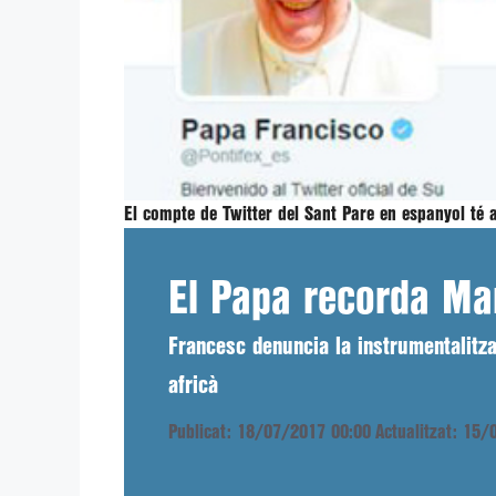
El compte de Twitter del Sant Pare en espanyol té 
El Papa recorda Man
Francesc denuncia la instrumentalitzac
africà
Publicat: 18/07/2017 00:00
Actualitzat: 15