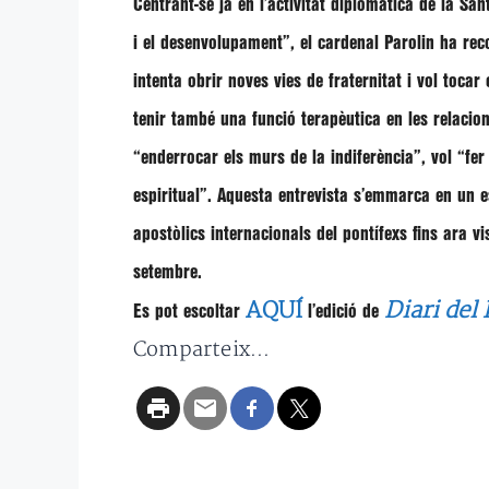
Centrant-se ja en l’activitat diplomàtica de la San
i el desenvolupament”
, el cardenal
Parolin
ha rec
intenta obrir noves vies de fraternitat i vol tocar
tenir també una funció terapèutica en les relacion
“enderrocar els murs de la indiferència”
, vol
“fer
espiritual”
. Aquesta entrevista s’emmarca en un es
apostòlics internacionals del pontífexs fins ara 
setembre.
AQUÍ
Diari del
Es pot escoltar
l’edició de
Comparteix...