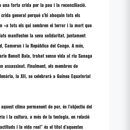
una forta crida per la pau i la reconciliació.
 crida general perquè s’hi aboquin tots els
en
«a tots els qui sembren el terror i la mort que
lats manifesten la seva solidaritat, juntament
ad, Camerun i la República del Congo. A més,
rie Benoit Bala
, trobat sense vida al riu Sanaga
 un assassinat. Finalment, els membres de
enària, la XII, se celebrarà a Guinea Equatorial
 aquest clima permanent de por, és l’objectiu del
 i la cultura, a més de la teologia, en relació
actituds i la vida real”
és el títol d’aquestes