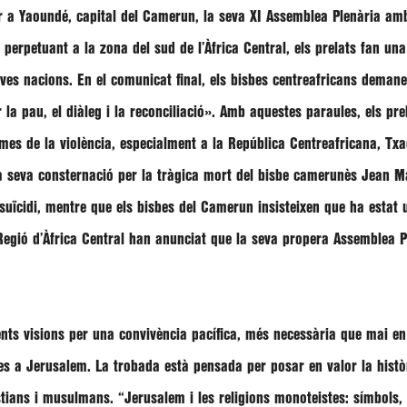
ar a Yaoundé, capital del Camerun, la seva XI Assemblea Plenària amb 
 perpetuant a la zona del sud de l’Àfrica Central, els prelats fan una
tives nacions. En el comunicat final, els bisbes centreafricans deman
la pau, el diàleg i la reconciliació»
. Amb aquestes paraules, els pre
mes de la violència, especialment a la República Centreafricana, Tx
la seva consternació per la tràgica mort del bisbe camerunès
Jean Ma
r suïcidi, mentre que els bisbes del Camerun insisteixen que ha estat
 Regió d’Àfrica Central han anunciat que la seva propera Assemblea Pl
rents visions per una convivència pacífica, més necessària que mai en
 a Jerusalem. La trobada està pensada per posar en valor la història
istians i musulmans.
“Jerusalem i les religions monoteistes: símbols, 