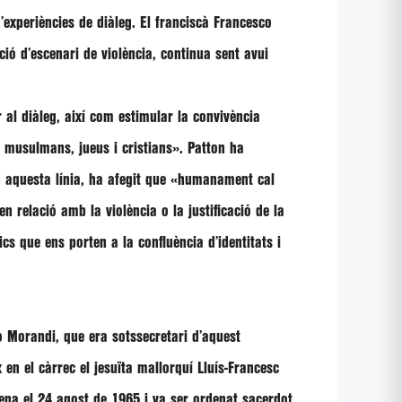
’experiències de diàleg. El franciscà
Francesco
ció d’escenari de violència, continua sent avui
al diàleg, així com estimular la convivència
a musulmans, jueus i cristians»
.
Patton
ha
n aquesta línia, ha afegit que
«humanament cal
n relació amb la violència o la justificació de la
cs que ens porten a la confluència d’identitats i
o Morandi
, que era sotssecretari d’aquest
x en el càrrec el jesuïta mallorquí
Lluís-Francesc
na el 24 agost de 1965 i va ser ordenat sacerdot