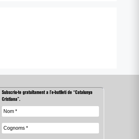
Subscriu-te gratuïtament a l’e-butlletí de “Catalunya
Cristiana”.