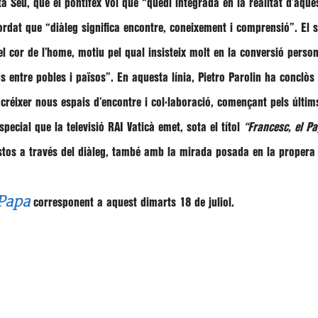
ta Seu, que el pontífex vol que
“quedi integrada en la realitat d’aques
ordat que
“diàleg significa encontre, coneixement i comprensió”
. El
 el cor de l’home, motiu pel qual insisteix molt en la conversió person
s entre pobles i països”
. En aquesta línia,
Pietro Parolin
ha conclòs 
 créixer nous espais d’encontre i col·laboració, començant pels últim
pecial que la televisió RAI Vaticà emet, sota el títol
“Francesc, el Pa
vistos a través del diàleg, també amb la mirada posada en la propera 
 Papa
corresponent a aquest dimarts 18 de juliol.