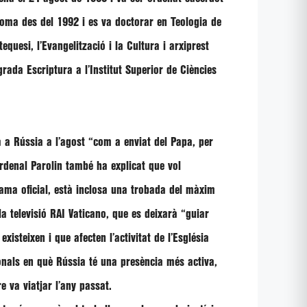
e Roma des del 1992 i es va doctorar en Teologia de
equesi, l’Evangelització i la Cultura i arxiprest
rada Escriptura a l’Institut Superior de Ciències
à a Rússia a l’agost
“com a enviat del Papa, per
ardenal
Parolin
també ha explicat que vol
rama oficial, està inclosa una trobada del màxim
 la televisió RAI Vaticano, que es deixarà
“guiar
xisteixen i que afecten l’activitat de l’Església
ionals en què Rússia té una presència més activa,
e va viatjar l’any passat.