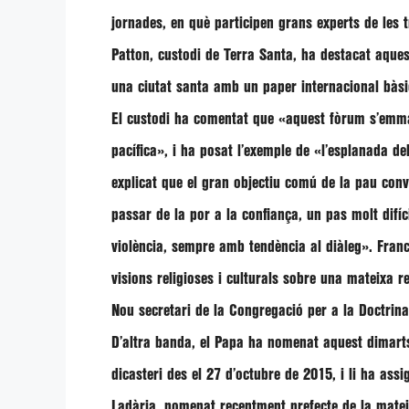
jornades, en què participen grans experts de les t
Patton
, custodi de Terra Santa, ha destacat aque
una ciutat santa amb un paper internacional bàsic 
El custodi ha comentat que
«aquest fòrum s’emmarc
pacífica»
, i ha posat l’exemple de
«l’esplanada de
explicat que el gran objectiu comú de la pau convi
passar de la por a la confiança, un pas molt difíc
violència, sempre amb tendència al diàleg»
.
Franc
visions religioses i culturals sobre una mateixa re
Nou secretari de la Congregació per a la Doctrina
D’altra banda, el Papa ha nomenat aquest dimarts
dicasteri des el 27 d’octubre de 2015, i li ha assi
Ladària
, nomenat recentment prefecte de la matei