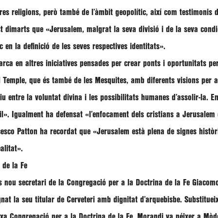
res religions, però també de l’àmbit geopolític, així com testimonis d
st dimarts que
«Jerusalem, malgrat la seva divisió i de la seva condi
en la definició de les seves respectives identitats»
.
a en altres iniciatives pensades per crear ponts i oportunitats per 
l Temple, que és també de les Mesquites, amb diferents visions per 
u entre la voluntat divina i les possibilitats humanes d’assolir-la. E
il»
. Igualment ha defensat
«l’enfocament dels cristians a Jerusalem e
esco Patton
ha recordat que
«Jerusalem està plena de signes històri
alitat»
.
 de la Fe
 nou secretari de la Congregació per a la Doctrina de la Fe
Giacom
gnat la seu titular de Cerveteri amb dignitat d’arquebisbe. Substituei
xa Congregació per a la Doctrina de la Fe.
Morandi
va néixer a Mòde