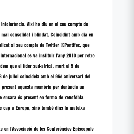
 intolerància. Així ho diu en el seu compte de
mai consolidat i blindat. Coincidint amb dia en
ublicat al seu compte de Twitter @Pontifex, que
internacional es va instituir l’any 2010 per retre
dem que el líder sud-africà, mort el 5 de
de juliol coincideix amb el 96è aniversari del
nir present aquesta memòria per denúncia un
ue encara és present en forma de xenofòbia,
és cap a Europa, sinó també dins la mateixa
ts en l’Associació de les Conferències Episcopals