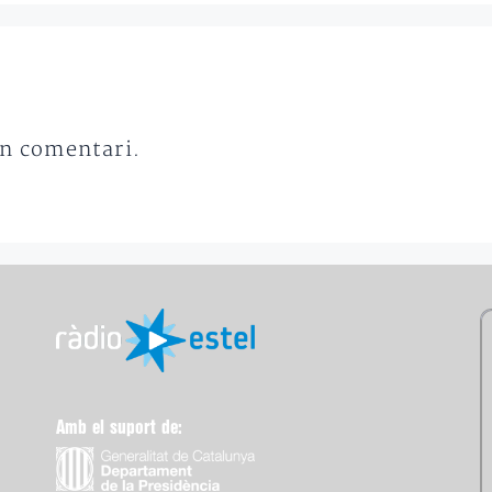
un comentari.
Amb el suport de: