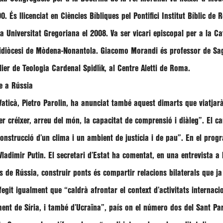
90. És llicenciat en Ciències Bíbliques pel Pontifici Institut Bíblic d
ia Universitat Gregoriana el 2008. Va ser vicari episcopal per a la Cat
rxidiòcesi de Mòdena-Nonantola.
Giacomo Morandi
és professor de Sag
lier de Teologia Cardenal Spidlìk, al Centre Aletti de Roma.
re a Rússia
Vaticà,
Pietro Parolin
, ha anunciat també aquest dimarts que viatjar
er créixer, arreu del món, la capacitat de comprensió i diàleg”
. El c
onstrucció d’un clima i un ambient de justícia i de pau”
. En el prog
Vladimir Putin
. El secretari d’Estat ha comentat, en una entrevista a
s de Rússia, construir ponts és compartir relacions bilaterals que ja e
fegit igualment que
“caldrà afrontar el context d’activitats internac
ment de Síria, i també d’Ucraïna”
, país on el número dos del Sant Par