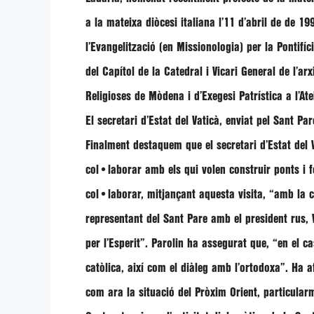
a la mateixa diòcesi italiana l’11 d’abril de de 19
l’Evangelització (en Missionologia) per la Pontifíc
del Capítol de la Catedral i Vicari General de l’a
Religioses de Mòdena i d’Exegesi Patrística a l’Ate
El secretari d’Estat del Vaticà, enviat pel Sant Pa
Finalment destaquem que el secretari d’Estat del 
col•laborar amb els qui volen construir ponts i f
col•laborar, mitjançant aquesta visita,
“amb la c
representant del Sant Pare amb el president rus,
per l’Esperit”
.
Parolin
ha assegurat que,
“en el ca
catòlica, així com el diàleg amb l’ortodoxa”
. Ha a
com ara la situació del Pròxim Orient, particular