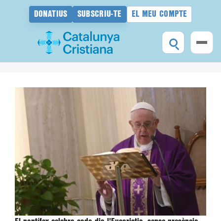
DONATIUS
SUBSCRIU-TE
EL MEU COMPTE
Vés
al
contingut