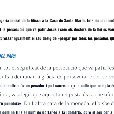
gària inicial de la Missa a la Casa de Santa Marta, tots els innocen
la persecució que va patir Jesús i com els doctors de la llei es van
xpressar igualment el seu desig de
«pregar per totes les persones qu
DEL PAPA
tot el significat de la persecució que va patir Jes
ients a demanar la gràcia de perseverar en el serve
i que
e nosaltres és un pecador i pot caure»
«allò que compta és 
línia, va afegir que aquesta resposta és la que ofe
. En l’altra cara de la moneda, el bisbe
e’n penedeix»
 domina fins al punt de portar-lo a la idolatria, obre el seu cor 