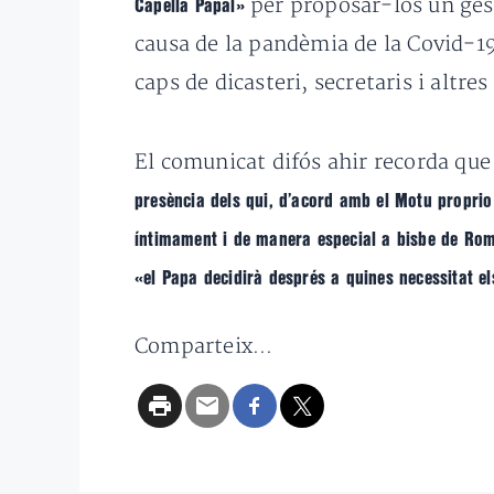
per proposar-los un gest
Capella Papal»
causa de la pandèmia de la Covid-19
caps de dicasteri, secretaris i alt
El comunicat difós ahir recorda qu
presència dels qui, d’acord amb el Motu proprio
íntimament i de manera especial a bisbe de Roma
«el Papa decidirà després a quines necessitat els
Comparteix...