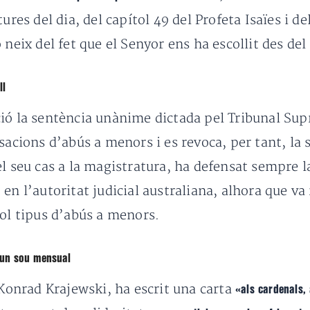
ures del dia, del capítol 49 del Profeta Isaïes i del
 neix del fet que el Senyor ens ha escollit des de
ll
ió la sentència unànime dictada pel Tribunal Sup
usacions d’abús a menors i es revoca, per tant, la
el seu cas a la magistratura, ha defensat sempre l
en l’autoritat judicial australiana, alhora que va
vol tipus d’abús a menors.
r un sou mensual
 Konrad Krajewski, ha escrit una carta
«als cardenals,