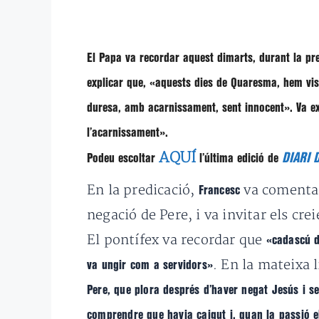
El Papa va recordar aquest dimarts, durant la pre
explicar que,
«aquests dies de Quaresma, hem vist 
duresa, amb acarnissament, sent innocent»
. Va e
l’acarnissament»
.
AQUÍ
DIARI 
Podeu escoltar
l’última edició de
En la predicació,
va comentar 
Francesc
negació de Pere, i va invitar els cre
El pontífex va recordar que
«cadascú d
. En la mateixa 
va ungir com a servidors»
Pere, que plora després d’haver negat Jesús i s
comprendre que havia caigut i, quan la passió el