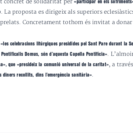
 concret de solidaritat per
«participar en els sofriments
. La proposta es dirigeix als superiors eclesiàsti
res prelats. Concretament tothom és invitat a dona
e
«les celebracions litúrgiques presidides pel Sant Pare durant la 
. L’almoi
 Pontificalis Domus, són d’aquesta Capella Pontifícia»
, a travé
», que «presideix la comunió universal de la caritat»
.
 diners recollits, dins l’emergència sanitària»