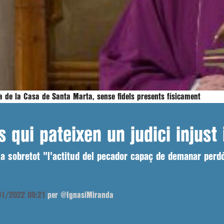
lla de la Casa de Santa Marta, sense fidels presents físicament
 qui pateixen un judici injust
gia sobretot "l'actitud del pecador capaç de demanar per
/01/2022 09:21
per @IgnasiMiranda