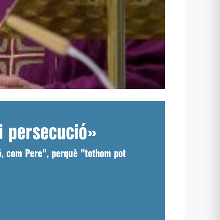
 i persecució»
dó, com Pere", perquè "tothom pot