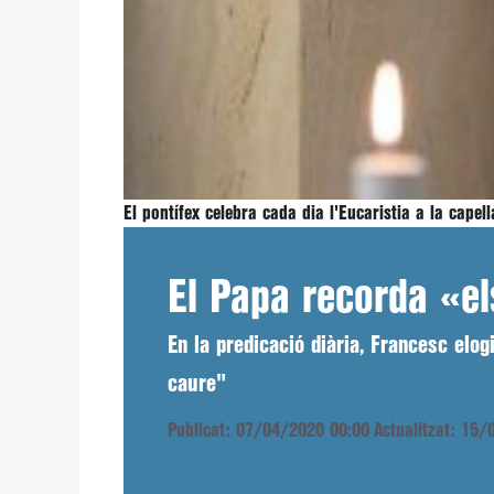
El pontífex celebra cada dia l'Eucaristia a la cape
El Papa recorda «els
En la predicació diària, Francesc elo
caure"
Publicat: 07/04/2020 00:00
Actualitzat: 15