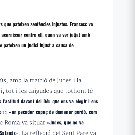
ts que pateixen sentències injustes.
Francesc
va
 acarnissar contra ell, quan va ser jutjat amb
e pateixen un judici injust a causa de
ús, amb la traïció de Judes i la
i, tot i les caigudes que tothom té.
l’actitud davant del Déu que ens va elegir i ens
reix
«un pecador capaç de demanar perdó, com
 de Roma va situar
«Judes, que no va
. La reflexió del Sant Pare va
a Satanàs»