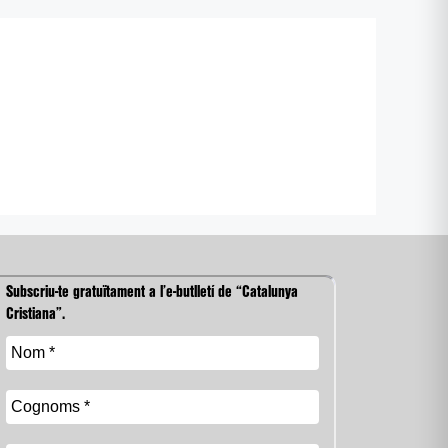
Subscriu-te gratuïtament a l’e-butlletí de “Catalunya
Cristiana”.