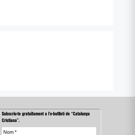
Subscriu-te gratuïtament a l’e-butlletí de “Catalunya
Cristiana”.