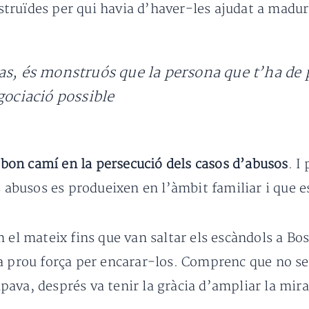
truïdes per qui havia d’haver-les ajudat a madura
s, és monstruós que la persona que t’ha de p
gociació possible
l
bon camí en la persecució dels casos d’abusos
. I
s abusos es produeixen en l’àmbit familiar i que e
m el mateix fins que van saltar els escàndols a Bo
ha prou força per encarar-los. Comprenc que no s
apava, després va tenir la gràcia d’ampliar la mirad