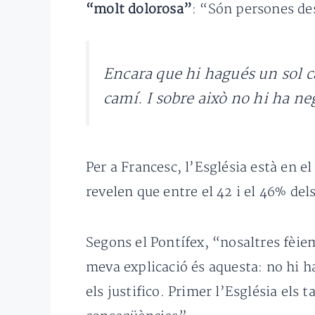
“molt dolorosa”
: “Són persones des
Encara que hi hagués un sol ca
camí. I sobre això no hi ha ne
Per a Francesc, l’Església està en e
revelen que entre el 42 i el 46% del
Segons el Pontífex, “nosaltres fèie
meva explicació és aquesta: no hi 
els justifico. Primer l’Església els t