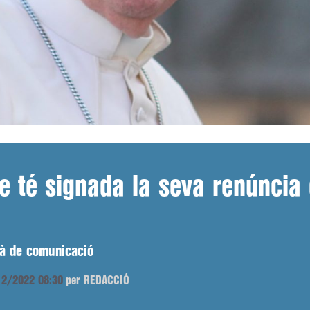
e té signada la seva renúncia
jà de comunicació
/12/2022 08:30
per REDACCIÓ