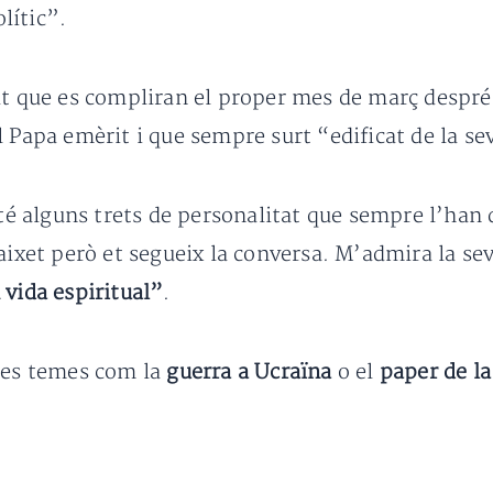
olític”.
at que es compliran el proper mes de març despré
l Papa emèrit i que sempre surt “edificat de la s
 alguns trets de personalitat que sempre l’han 
aixet però et segueix la conversa. M’admira la seva
vida espiritual”
.
tres temes com la
guerra a Ucraïna
o el
paper de l