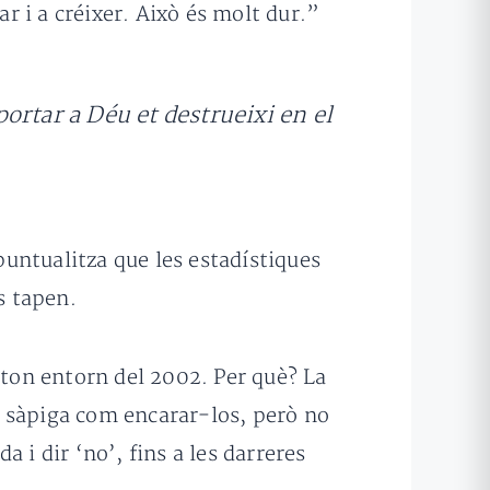
r i a créixer. Això és molt dur.”
ortar a Déu et destrueixi en el
 puntualitza que les estadístiques
s tapen.
ston entorn del 2002. Per què? La
e sàpiga com encarar-los, però no
a i dir ‘no’, fins a les darreres