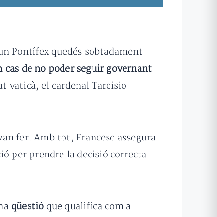
 un Pontífex quedés sobtadament
n cas de no poder seguir governant
tat vaticà, el cardenal Tarcisio
 van fer. Amb tot, Francesc assegura
ció per prendre la decisió correcta
una
qüestió
que qualifica com a