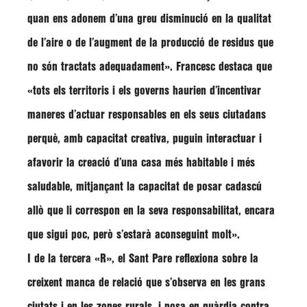
quan ens adonem d’una greu disminució en la qualitat
de l’aire o de l’augment de la producció de residus que
no són tractats adequadament»
.
Francesc
destaca que
«tots els territoris i els governs haurien d’incentivar
maneres d’actuar responsables en els seus ciutadans
perquè, amb capacitat creativa, puguin interactuar i
afavorir la creació d’una casa més habitable i més
saludable, mitjançant la capacitat de posar cadascú
allò que li correspon en la seva responsabilitat, encara
que sigui poc, però s’estarà aconseguint molt»
.
I de la tercera
«R»
, el Sant Pare reflexiona sobre la
creixent manca de relació que s’observa en les grans
ciutats i en les zones rurals, i posa en guàrdia contra