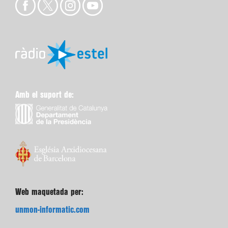
Amb el suport de:
Web maquetada per:
unmon-informatic.com