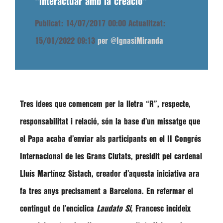
"interactuar amb la creació"
Publicat: 14/07/2017 00:00
Actualitzat:
15/01/2022 09:13
per @IgnasiMiranda
Tres idees que comencem per la lletra “R”, respecte,
responsabilitat i relació, són la base d’un missatge que
el Papa acaba d’enviar als participants en el
II Congrés
Internacional de les Grans Ciutats
, presidit pel cardenal
Lluís Martínez Sistach
, creador d’aquesta iniciativa ara
fa tres anys precisament a Barcelona. En refermar el
contingut de l’encíclica
Laudato Si
,
Francesc
incideix