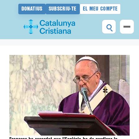
DONATIUS
SUBSCRIU-TE
EL MEU COMPTE
Vés
al
contingut