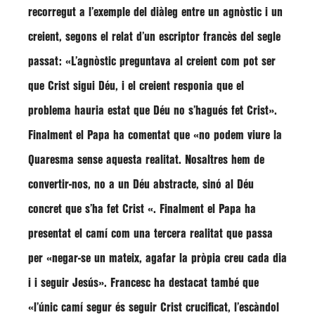
recorregut a l’exemple del diàleg entre un agnòstic i un
creient, segons el relat d’un escriptor francès del segle
passat:
«L’agnòstic preguntava al creient com pot ser
que Crist sigui Déu, i el creient responia que el
problema hauria estat que Déu no s’hagués fet Crist»
.
Finalment el Papa ha comentat que
«no podem viure la
Quaresma sense aquesta realitat. Nosaltres hem de
convertir-nos, no a un Déu abstracte, sinó al Déu
concret que s’ha fet Crist «
. Finalment el Papa ha
presentat el camí com una tercera realitat que passa
per
«negar-se un mateix, agafar la pròpia creu cada dia
i i seguir Jesús»
.
Francesc
ha destacat també que
«l’únic camí segur és seguir Crist crucificat, l’escàndol