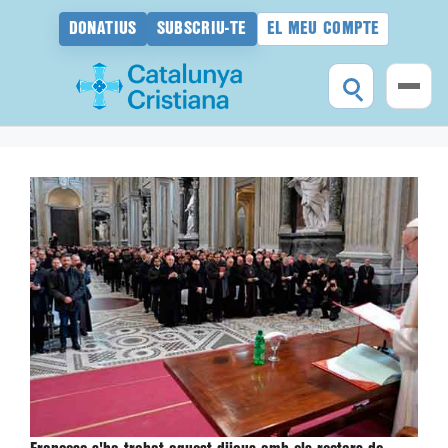
DONATIUS
SUBSCRIU-TE
EL MEU COMPTE
Vés
al
contingut