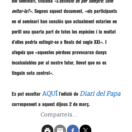
del seminari, titulada
«L’extinció és per sempre: com
evitar-la?»
. Segons aquest document,
«els participants
en el seminari han conclòs que actualment estarien en
perill una quarta part de totes les espècies i la meitat
d’elles podria extingir-se a finals del segle XXI»
. I
afegeix que
«aquestes pèrdues provocaran danys
incalculables per al nostre futur, llevat que no es
tinguin sota control».
AQUÍ
Diari del Papa
Es pot escoltar
l’edició de
corresponent a aquest dijous 2 de març.
Comparteix...