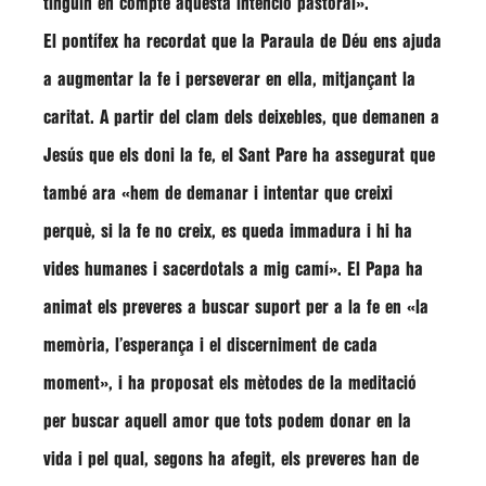
tinguin en compte aquesta intenció pastoral»
.
El pontífex ha recordat que la Paraula de Déu ens ajuda
a augmentar la fe i perseverar en ella, mitjançant la
caritat. A partir del clam dels deixebles, que demanen a
Jesús que els doni la fe, el Sant Pare ha assegurat que
també ara
«hem de demanar i intentar que creixi
perquè, si la fe no creix, es queda immadura i hi ha
vides humanes i sacerdotals a mig camí»
. El Papa ha
animat els preveres a buscar suport per a la fe en
«la
memòria, l’esperança i el discerniment de cada
moment»
, i ha proposat els mètodes de la meditació
per buscar aquell amor que tots podem donar en la
vida i pel qual, segons ha afegit, els preveres han de