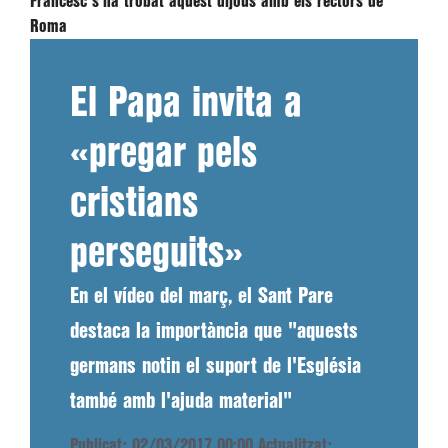
Francesc s'ha trobat aquest dijous amb els rectors de
Roma
El Papa invita a
«pregar pels
cristians
perseguits»
En el vídeo del març, el Sant Pare
destaca la importància que "aquests
germans notin el suport de l'Església
també amb l'ajuda material"
Publicat: 02/03/2017 00:00
Actualitzat: