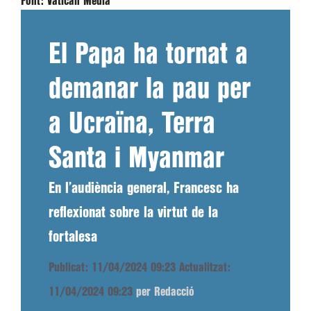
Font:
Vatican Media
El Papa ha tornat a
demanar la pau per
a Ucraïna, Terra
Santa i Myanmar
En l’audiència general, Francesc ha
reflexionat sobre la virtut de la
fortalesa
Publicat: 11/04/2024 09:23
Actualitzat:
11/04/2024 09:23
per Redacció