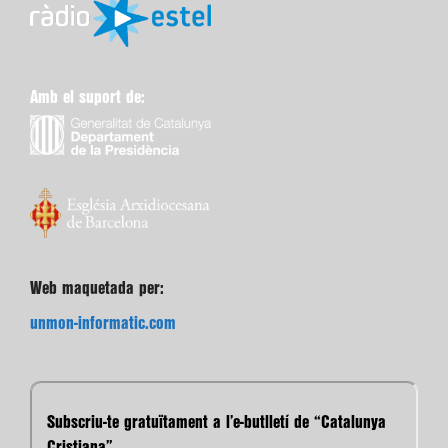
Amb el suport de:
Web maquetada per:
unmon-informatic.com
Subscriu-te gratuïtament a l’e-butlletí de “Catalunya
Cristiana”.