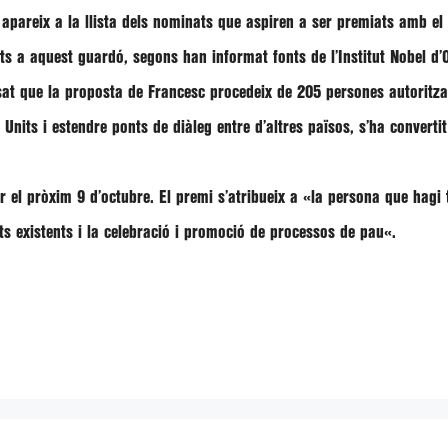
apareix a la llista dels nominats que aspiren a ser premiats amb e
ts
a aquest guardó, segons han informat fonts de l’Institut Nobel d’O
sat que la
proposta de Francesc
procedeix de
205 persones autoritz
 Units
i estendre ponts de diàleg entre d’altres països, s’ha converti
r el pròxim
9 d’octubre
. El premi s’atribueix a «
la persona que hagi t
cits existents i la celebració i promoció de processos de pau
«.