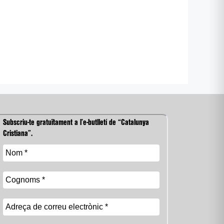
Subscriu-te gratuïtament a l’e-butlletí de “Catalunya
Cristiana”.