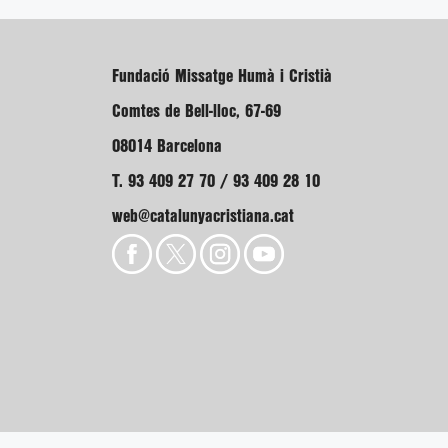
Fundació Missatge Humà i Cristià
Comtes de Bell-lloc, 67-69
08014 Barcelona
T. 93 409 27 70 / 93 409 28 10
web@catalunyacristiana.cat