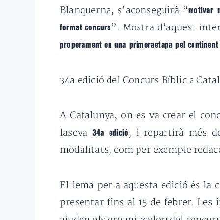
Blanquerna, s’aconseguirà “
motivar m
”.
Mostra d’aquest inte
format concurs
properament en una primeraetapa pel continent
34a edició del Concurs Bíblic a Cata
A Catalunya, on es va crear el con
laseva
, i repartirà més d
34a edició
modalitats, com per exemple redacci
El lema per a aquesta edició és la c
presentar fins al 15 de febrer. Les
ajuden els organitzadorsdel concurs 