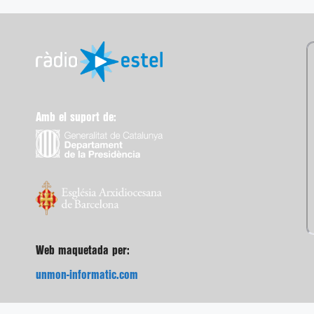
Amb el suport de:
Web maquetada per:
unmon-informatic.com