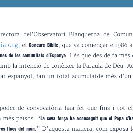
irectora del’Observatori Blanquerna de Comuni
ia.org
, el
, que va començar el1986 a
Concurs Bíblic
. I és que des de fa mé
ianes de les comunitats d’Espanya
amb la intenció de conèixer la Paraula de Déu. Aq
tat espanyol, fan un total acumulatde més d’un 
oder de convocatòria haa fet que fins i tot el
 a més països: “
La seva força ha aconseguit que el Papa s’ha
.” D’aquesta manera, com exposa la
res llocs del món