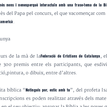
és nens i nenesperquè interactuïn amb una frase-tema de la Bíb
rès del Papa pel concurs, el que vacomençar com
.
 americà
lunya
curs de la mà de la
, e
Federació de Cristians de Catalunya
e 300 premis entre els participants, que esdivi
ó,pintura, o dibuix, entre d’altres.
ita bíblica “
”, del profeta Isa
Notinguis por, estic amb tu
 inscripcions es poden realitzar através dels mate
en el seu objectiu: apropar la Bíblia a les noves 