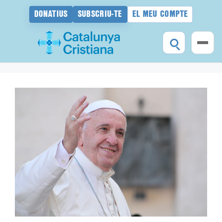
DONATIUS
SUBSCRIU-TE
EL MEU COMPTE
Vés
al
contingut