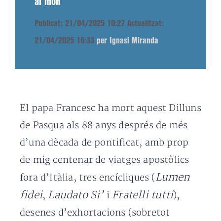
al món
Publicat: 21/04/2025 10:27
Actualitzat:
21/04/2025 16:33
per Ignasi Miranda
El papa Francesc ha mort aquest Dilluns
de Pasqua als 88 anys després de més
d’una dècada de pontificat, amb prop
de mig centenar de viatges apostòlics
Lumen
fora d’Itàlia, tres encícliques (
fidei
Laudato Si’
Fratelli tutti
,
i
),
desenes d’exhortacions (sobretot