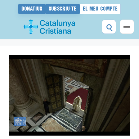
DONATIUS
SUBSCRIU-TE
EL MEU COMPTE
Vés
al
contingut