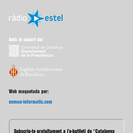
Amb el suport de:
Web maquetada per:
unmon-informatic.com
Subscriu-te gratuïtament a l’e-butlletí de “Catalunya