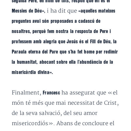
seguida Pere, en nom de tots, respon que ell és el
i ha dit que
Messies de Déu»,
«aquelles mateixes
preguntes avui són proposades a cadascú de
nosaltres, perquè fem nostra la resposta de Pere i
professem
amb alegria que Jesús és el Fill de Déu, la
Paraula eterna del Pare que s’ha fet home per redimir
la humanitat, abocant sobre ella l’abundància de la
misericòrdia divina».
Finalment,
ha assegurat que «e
l
Francesc
món té més que mai necessitat de Crist,
de la seva salvació, del seu amor
misericordiós».
Abans de concloure el