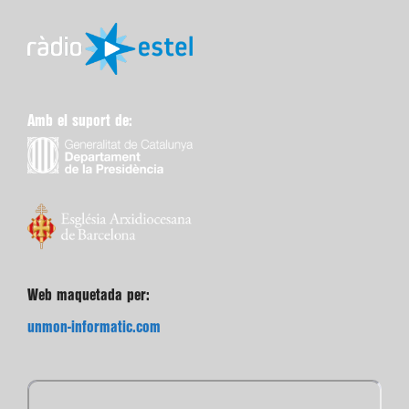
Amb el suport de:
Web maquetada per:
unmon-informatic.com