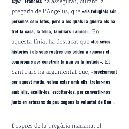
.
ha assegurat, durant la
fugir’
Francesc
pregària de l’Àngelus, que
«els refugiats són
persones com totes, però a les quals la guerra els ha
. En
tret la casa, la feina, familiars i amics»
aquesta línia, ha destacat que
«l
es seves
històries i els seus rostres ens criden a renovar el
El
compromís per construir la pau en la justícia».
Sant Pare ha argumentat que,
«precisament
per aquest motiu,
volem estar amb ells: trobar-nos
amb ells, acollir-los, escoltar-los, per convertir-nos
.
junts en artesans de pau segons la voluntat de Déu»
Després de la pregària mariana
, el