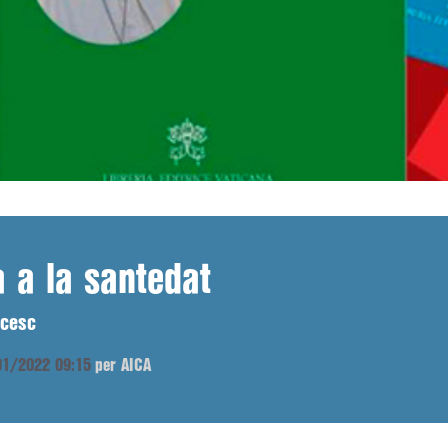
a a la santedat
ncesc
/01/2022 09:15
per AICA