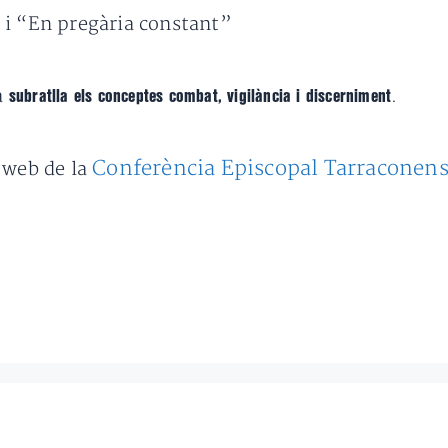
 i “En pregària constant”
pa
.
subratlla els conceptes combat, vigilància i discerniment
Conferència Episcopal Tarraconen
 web de la