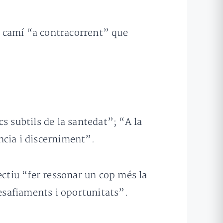
l camí “a contracorrent” que
s subtils de la santedat”; “A la
ncia i discerniment”.
ectiu “fer ressonar un cop més la
desafiaments i oportunitats”.