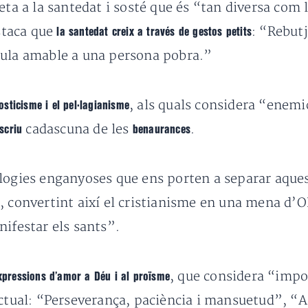
reta a la santedat i sosté que és “tan diversa com
staca que
: “Rebutj
la santedat creix a través de gestos petits
aula amable a una persona pobra.”
, als quals considera “enemic
osticisme i el pel·lagianisme
cadascuna de les
.
scriu
benaurances
logies enganyoses que ens porten a separar aquest
, convertint així el cristianisme en una mena d’O
nifestar els sants”.
, que considera “impor
xpressions d’amor a Déu i al proïsme
actual: “Perseverança, paciència i mansuetud”, “A