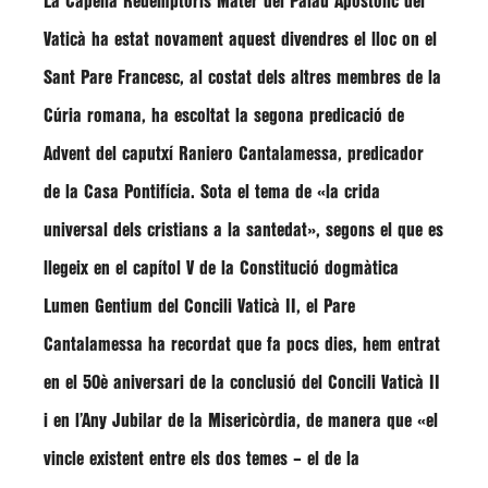
La Capella Redemptoris Mater del Palau Apostòlic del
Vaticà ha estat novament aquest divendres el lloc on el
Sant Pare Francesc, al costat dels altres membres de la
Cúria romana, ha escoltat la segona predicació de
Advent del caputxí Raniero Cantalamessa, predicador
de la Casa Pontifícia. Sota el tema de «la crida
universal dels cristians a la santedat», segons el que es
llegeix en el capítol V de la Constitució dogmàtica
Lumen Gentium del Concili Vaticà II, el Pare
Cantalamessa ha recordat que fa pocs dies, hem entrat
en el 50è aniversari de la conclusió del Concili Vaticà II
i en l’Any Jubilar de la Misericòrdia, de manera que «el
vincle existent entre els dos temes – el de la