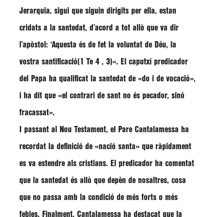
Jerarquia, sigui que siguin dirigits per ella, estan
cridats a la santedat, d’acord a tot allò que va dir
l’apòstol: ‘Aquesta és de fet la voluntat de Déu, la
vostra santificació
(1 Te 4 , 3)
«
. El caputxí predicador
del Papa ha qualificat la santedat de
«do i de vocació»
,
i ha dit que
«el contrari de sant no és pecador, sinó
fracassat»
.
I passant al Nou Testament, el Pare
Cantalamessa
ha
recordat la definició de «nació santa» que ràpidament
es va estendre als cristians. El predicador ha comentat
que la santedat és allò que depèn de nosaltres, cosa
que no passa amb la condició de més forts o més
febles. Finalment,
Cantalamessa
ha destacat que la