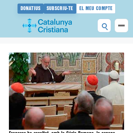
DONATIUS
SUBSCRIU-TE
EL MEU COMPTE
Vés
al
contingut