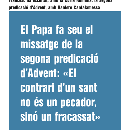
Francesc ha escoltat, amb la Cúria Romana, la segona
predicació d'Advent, amb Raniero Cantalamessa
El Papa fa seu el
missatge de la
segona predicació
d’Advent: «El
contrari d’un sant
no és un pecador,
sinó un fracassat»