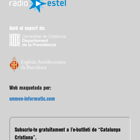
Amb el suport de:
Web maquetada per:
unmon-informatic.com
Subscriu-te gratuïtament a l’e-butlletí de “Catalunya
Cristiana”.