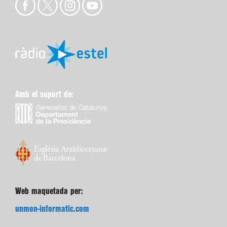
Amb el suport de:
Web maquetada per:
unmon-informatic.com