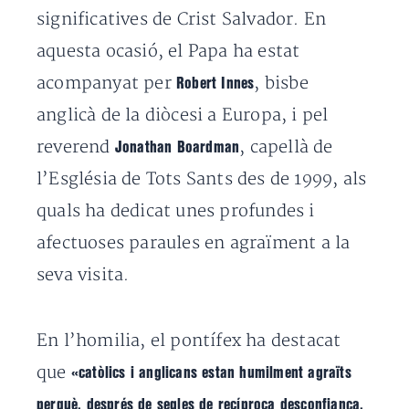
significatives de Crist Salvador.
En
aquesta ocasió, el Papa ha estat
acompanyat per
, bisbe
Robert Innes
anglicà de la diòcesi a Europa, i pel
reverend
, capellà de
Jonathan Boardman
l’Església de Tots Sants des de 1999, als
quals ha dedicat unes profundes i
afectuoses paraules en agraïment a la
seva visita.
En l’homilia, el pontífex ha destacat
que
«catòlics i anglicans estan humilment agraïts
perquè, després de segles de recíproca desconfiança,