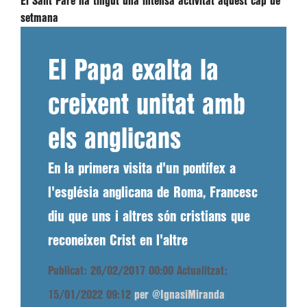
El Sant Pare ha tingut una intensa activitat aquest cap de
setmana
El Papa exalta la
creixent unitat amb
els anglicans
En la primera visita d'un pontífex a
l'església anglicana de Roma, Francesc
diu que uns i altres són cristians que
reconeixen Crist en l'altre
Publicat: 26/02/2017 00:00
Actualitzat:
15/01/2022 09:12
per @IgnasiMiranda