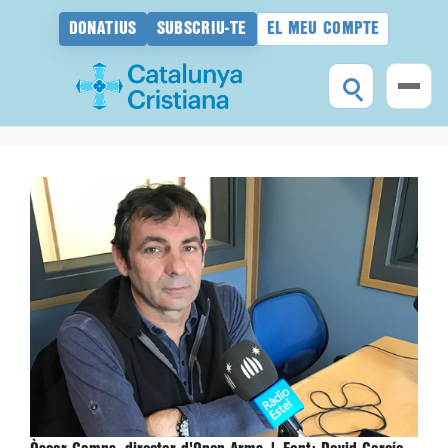
DONATIUS
SUBSCRIU-TE
EL MEU COMPTE
Vés
al
contingut