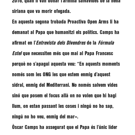
2016, quan li van donar l’armilla salvavides de la nena
siriana que va morir ofegada.
En aquesta segona trobada Proactiva Open Arms li ha
demanat al Papa que
humanitzi
els polítics. Camps ha
afirmat en l’
Entrevista dels Divendres
de la
Fórmula
Estel
que necessiten més que mai al Papa Francesc
perquè no s’apagui aquesta veu: “En aquests moments
només som les ONG les que estem enmig d’aquest
sidral, enmig del Mediterrani.
No només salvem vides
sinó que posem el focus
allà on no volen que hi hagi
llum, on estan passant les coses i ningú no ho sap,
ningú no ho veu, enmig del mar».
Òscar Camps ha assegurat que el Papa és l’únic líder