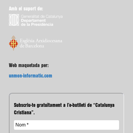
Amb el suport de:
Web maquetada per:
unmon-informatic.com
Subscriu-te gratuïtament a l’e-butlletí de “Catalunya
Cristiana”.