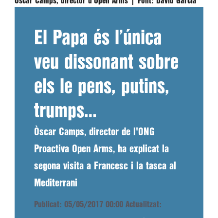
Òscar Camps, director d'Open Arms |
Font:
David García
El Papa és l’única
veu dissonant sobre
els le pens, putins,
trumps…
Òscar Camps, director de l'ONG
Proactiva Open Arms, ha explicat la
segona visita a Francesc i la tasca al
Mediterrani
Publicat: 05/05/2017 00:00
Actualitzat: