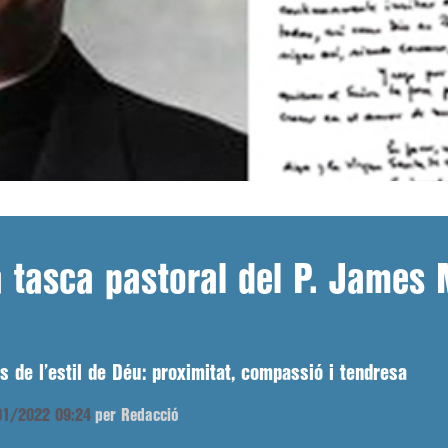
a tasca pastoral del P. James 
s de l’estil de Déu: proximitat, compassió i tendresa
/01/2022 09:24
per Redacció