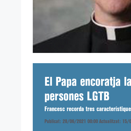
El Papa encoratja l
persones LGTB
Francesc recorda tres característique
Publicat: 28/06/2021 00:00
Actualitzat: 15