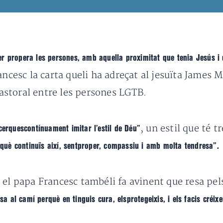
 ser propera les persones, amb aquella proximitat que tenia Jesús i 
ancesc la carta queli ha adreçat al jesuïta James M
pastoral entre les persones LGTB.
, un estil que té t
cerquescontínuament imitar l’estil de Déu”
rquè continuïs així, sentproper, compassiu i amb molta tendresa”.
el papa Francesc tambéli fa avinent que resa pels 
sa al camí perquè en tinguis cura, elsprotegeixis, i els facis créixe