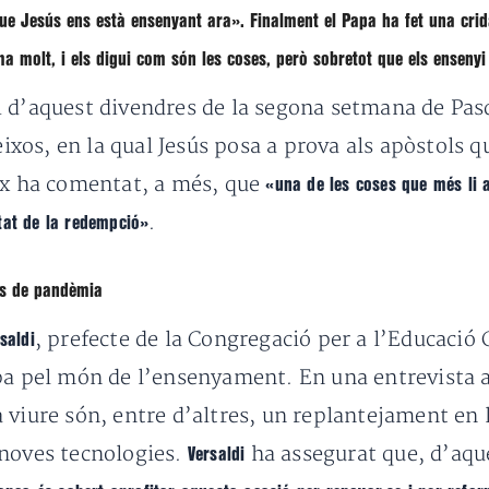
 que Jesús ens està ensenyant ara»
. Finalment el Papa ha fet una cri
ma molt, i els digui com són les coses, però sobretot que els enseny
 d’aquest divendres de la segona setmana de Pasqu
peixos, en la qual Jesús posa a prova als apòstols
ex ha comentat, a més, que
«una de les coses que més li a
.
tat de la redempció»
mps de pandèmia
, prefecte de la Congregació per a l’Educació
saldi
pa pel món de l’ensenyament. En una entrevista a
viure són, entre d’altres, un replantejament en l
 noves tecnologies.
ha assegurat que, d’aque
Versaldi