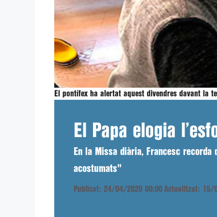
El pontífex ha alertat aquest divendres davant la 
El Papa elogia l’es
En la Missa diària, Francesc recorda 
acostumats"
Publicat: 24/04/2020 00:00
Actualitzat: 15