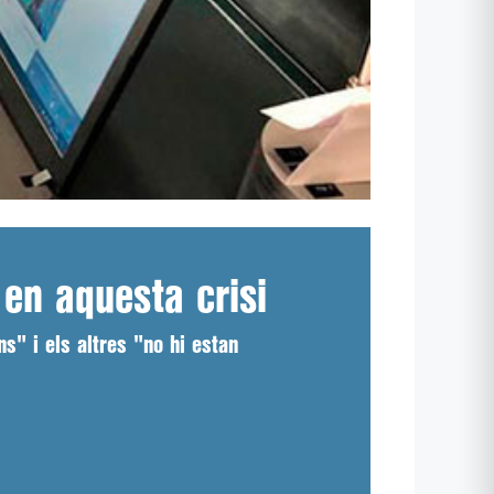
 en aquesta crisi
s" i els altres "no hi estan