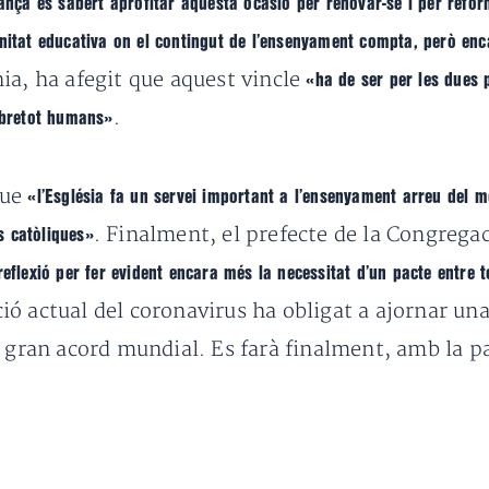
ança és sabert aprofitar aquesta ocasió per renovar-se i per refor
unitat educativa on el contingut de l’ensenyament compta, però enc
nia, ha afegit que aquest vincle
«ha de ser per les dues p
.
sobretot humans»
que
«l’Església fa un servei important a l’ensenyament arreu del 
. Finalment, el prefecte de la Congregac
es catòliques»
lexió per fer evident encara més la necessitat d’un pacte entre to
ó actual del coronavirus ha obligat a ajornar una
 gran acord mundial. Es farà finalment, amb la par