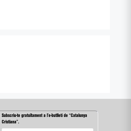
Subscriu-te gratuïtament a l’e-butlletí de “Catalunya
Cristiana”.