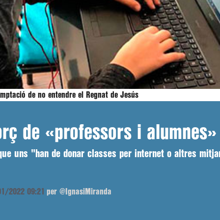
temptació de no entendre el Regnat de Jesús
forç de «professors i alumnes»
que uns "han de donar classes per internet o altres mitjan
/01/2022 09:21
per @IgnasiMiranda