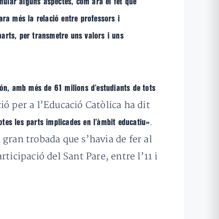
mular alguns aspectes, com ara el fet que
ara més la relació entre professors i
arts, per transmetre uns valors i uns
món, amb més de 61 milions d’estudiants de tots
ió per a l’Educació Catòlica ha dit
.
tes les parts implicades en l’àmbit educatiu»
 gran trobada que s’havia de fer al
ticipació del Sant Pare, entre l’11 i