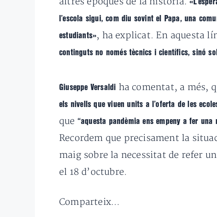
altres èpoques de la història.
«L’esper
l’escola sigui, com diu sovint el Papa, una com
, ha explicat. En aquesta lí
estudiants»
continguts no només tècnics i científics, sinó 
ha comentat, a més, 
Giuseppe Versaldi
els nivells que viuen units a l’oferta de les ecol
que
“aquesta pandèmia ens empeny a fer una ref
Recordem que precisament la situaci
maig sobre la necessitat de refer un
el 18 d’octubre.
Comparteix...