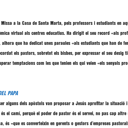
 la Missa a la Casa de Santa Marta, pels professors i estudiants en 
èmica virtual als centres educatius. Ha dirigit el seu record
«als prof
, alhora que ha dedicat unes paraules
«als estudiants que han de f
recordat els pastors, sobretot els bisbes, per expressar el seu desig 
superar temptacions com les que tenien els qui veien
«els senyals pr
DEL PAPA
er alguns dels apòstols van proposar a Jesús aprofitar la situació i
és el camí, perquè el poder de pastor és el servei, no pas cap altre
ma, és
«que es converteixin en gerents o gestors d’empreses pastoral