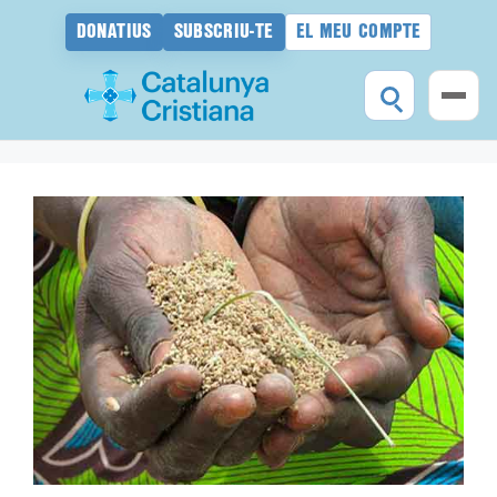
DONATIUS
SUBSCRIU-TE
EL MEU COMPTE
Vés
al
contingut