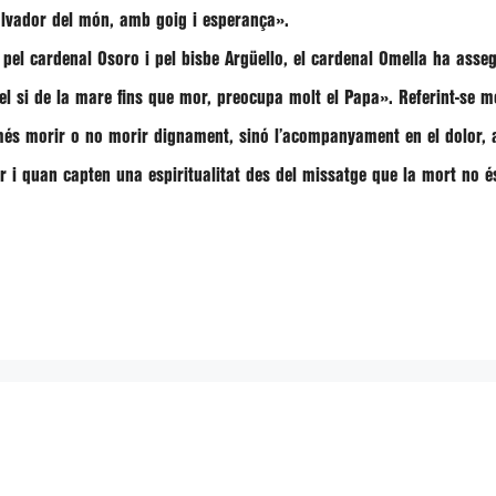
 salvador del món, amb goig i esperança»
.
pel cardenal Osoro i pel bisbe Argüello, el cardenal Omella ha ass
 el si de la mare fins que mor, preocupa molt el Papa»
. Referint-se m
s morir o no morir dignament, sinó l’acompanyament en el dolor, am
r i quan capten una espiritualitat des del missatge que la mort no és