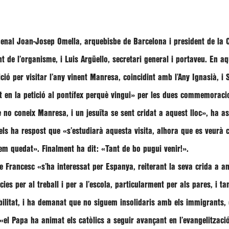
denal
Joan-Josep Omella
, arquebisbe de Barcelona i president de la 
nt de l’organisme, i
Luis Argüello
, secretari general i portaveu. En a
ció per visitar l’any vinent Manresa, coincidint amb l’Any Ignasià, i
t en la petició al pontífex perquè vingui»
per les dues commemoraci
no coneix Manresa, i un jesuïta se sent cridat a aquest lloc»
, ha a
 els ha respost que
«s’estudiarà aquesta visita, alhora que es veurà 
 hem quedat»
. Finalment ha dit:
«Tant de bo pugui venir!»
.
e Francesc
«s’ha interessat per Espanya, reiterant la seva crida a 
ies per al treball i per a l’escola, particularment per als pares, i 
ibilitat, i ha demanat que no siguem insolidaris amb els immigrants
«el Papa ha animat els catòlics a seguir avançant en l’evangelitzaci