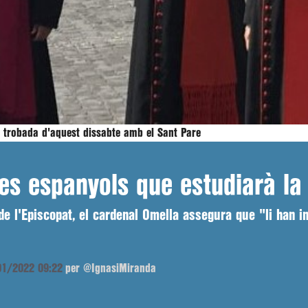
a trobada d'aquest dissabte amb el Sant Pare
bes espanyols que estudiarà la
e l'Episcopat, el cardenal Omella assegura que "li han ins
/01/2022 09:22
per @IgnasiMiranda