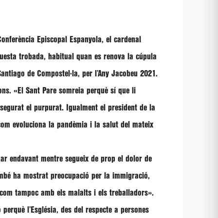
Conferència Episcopal Espanyola, el cardenal
questa trobada, habitual quan es renova la cúpula
 Santiago de Compostel·la, per l’Any Jacobeu 2021.
ons.
«El Sant Pare somreia perquè sí que li
ssegurat el purpurat. Igualment el president de la
com evoluciona la pandèmia i la salut del mateix
anar endavant mentre segueix de prop el dolor de
també ha mostrat preocupació per la immigració,
, com tampoc amb els malalts i els treballadors»
.
ó perquè l’Església, des del respecte a persones