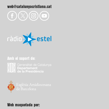
web@catalunyacristiana.cat
Amb el suport de:
Web maquetada per: