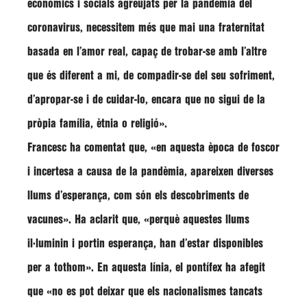
econòmics i socials agreujats per la pandèmia del
coronavirus, necessitem més que mai una fraternitat
basada en l’amor real, capaç de trobar-se amb l’altre
que és diferent a mi, de compadir-se del seu sofriment,
d’apropar-se i de cuidar-lo, encara que no sigui de la
pròpia família, ètnia o religió»
.
Francesc ha comentat que,
«en aquesta època de foscor
i incertesa a causa de la pandèmia, apareixen diverses
llums d’esperança, com són els descobriments de
vacunes»
. Ha aclarit que,
«perquè aquestes llums
il·luminin i portin esperança, han d’estar disponibles
per a tothom»
. En aquesta línia, el pontífex ha afegit
que
«no es pot deixar que els nacionalismes tancats