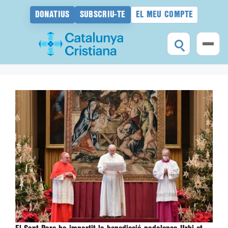
DONATIUS
SUBSCRIU-TE
EL MEU COMPTE
Vés
al
contingut