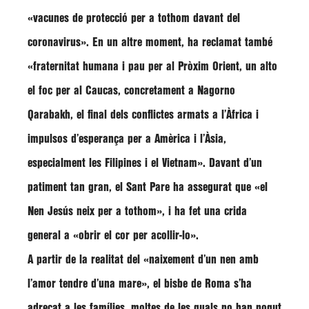
«vacunes de protecció per a tothom davant del
coronavirus»
. En un altre moment, ha reclamat també
«fraternitat humana i pau per al Pròxim Orient, un alto
el foc per al Caucas, concretament a Nagorno
Qarabakh, el final dels conflictes armats a l’Àfrica i
impulsos d’esperança per a Amèrica i l’Àsia,
especialment les Filipines i el Vietnam»
. Davant d’un
patiment tan gran, el Sant Pare ha assegurat que
«el
Nen Jesús neix per a tothom»
, i ha fet una crida
general a
«obrir el cor per acollir-lo»
.
A partir de la realitat del
«naixement d’un nen amb
l’amor tendre d’una mare»
, el bisbe de Roma s’ha
adreçat a les famílies, moltes de les quals no han pogut