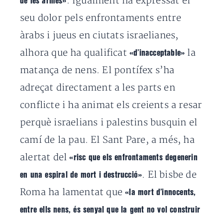
. Igualment ha expressat el
de les armes»
seu dolor pels enfrontaments entre
àrabs i jueus en ciutats israelianes,
alhora que ha qualificat
la
«d’inacceptable»
matança de nens. El pontífex s’ha
adreçat directament a les parts en
conflicte i ha animat els creients a resar
perquè israelians i palestins busquin el
camí de la pau. El Sant Pare, a més, ha
alertat del
«risc que els enfrontaments degenerin
. El bisbe de
en una espiral de mort i destrucció»
Roma ha lamentat que
«la mort d’innocents,
entre ells nens, és senyal que la gent no vol construir