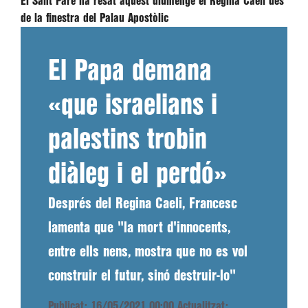
El Sant Pare ha resat aquest diumenge el Regina Caeli des
de la finestra del Palau Apostòlic
El Papa demana
«que israelians i
palestins trobin
diàleg i el perdó»
Després del Regina Caeli, Francesc
lamenta que "la mort d'innocents,
entre ells nens, mostra que no es vol
construir el futur, sinó destruir-lo"
Publicat: 16/05/2021 00:00
Actualitzat: