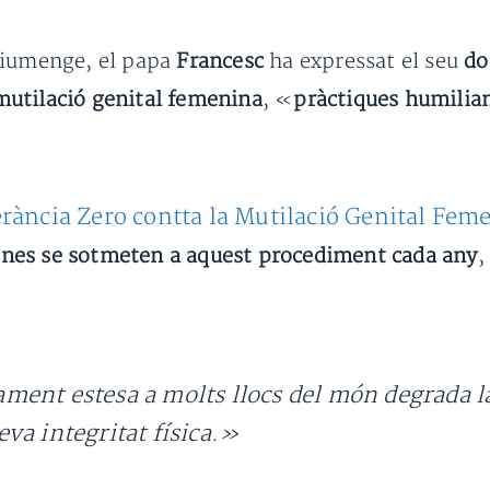
diumenge, el papa
Francesc
ha expressat el seu
do
 mutilació genital femenina
, «
pràctiques humilia
erància Zero contta la Mutilació Genital Fem
nenes se sotmeten a aquest procediment cada any
,
ent estesa a molts llocs del món degrada la 
va integritat física.»