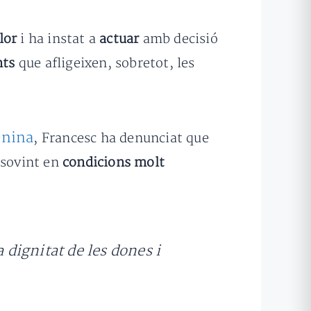
lor
i ha instat a
actuar
amb decisió
nts
que afligeixen, sobretot, les
enina
, Francesc ha denunciat que
 sovint en
condicions molt
dignitat de les dones i