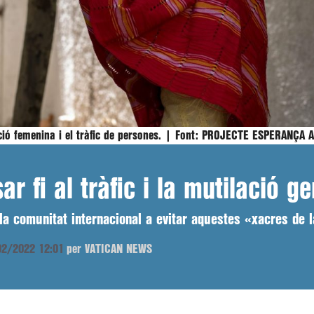
ció femenina i el tràfic de persones. |
Font:
PROJECTE ESPERANÇA A
 fi al tràfic i la mutilació g
 la comunitat internacional a evitar aquestes «xacres de 
/02/2022 12:01
per VATICAN NEWS