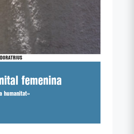
DORATRIUS
enital femenina
la humanitat»