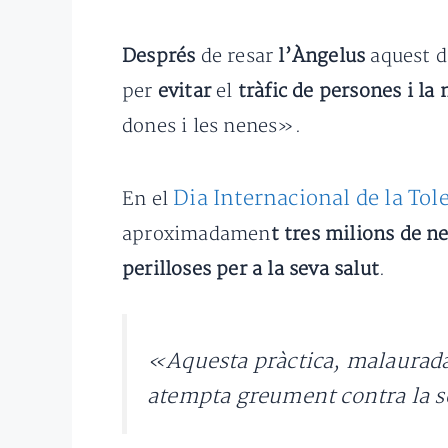
Després
de resar
l’Àngelus
aquest 
per
evitar
el
tràfic de persones i la
dones i les nenes».
Dia Internacional de la Tol
En el
aproximadamen
t tres milions de 
perilloses per a la seva salut
.
«Aquesta pràctica, malauradam
atempta greument contra la se