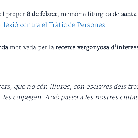
 el proper
8 de febrer
, memòria litúrgica de
santa
flexió contra el Tràfic de Persones
.
nda
motivada per la
recerca vergonyosa d’interes
s, que no són lliures, són esclaves dels traf
s, les colpegen. Això passa a les nostres ciut