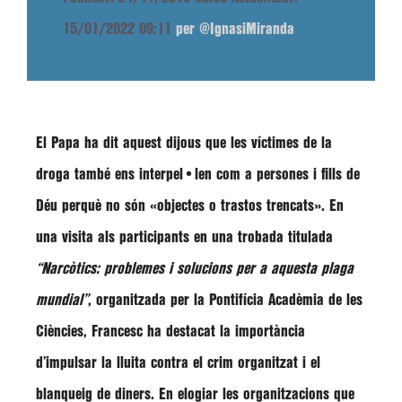
15/01/2022 09:11
per @IgnasiMiranda
El Papa ha dit aquest dijous que les víctimes de la
droga també ens interpel•len com a persones i fills de
Déu perquè no són
«objectes o trastos trencats»
. En
una visita als participants en una trobada titulada
“Narcòtics: problemes i solucions per a aquesta plaga
mundial”
, organitzada per la Pontifícia Acadèmia de les
Ciències,
Francesc
ha destacat la importància
d’impulsar la lluita contra el crim organitzat i el
blanqueig de diners. En elogiar les organitzacions que