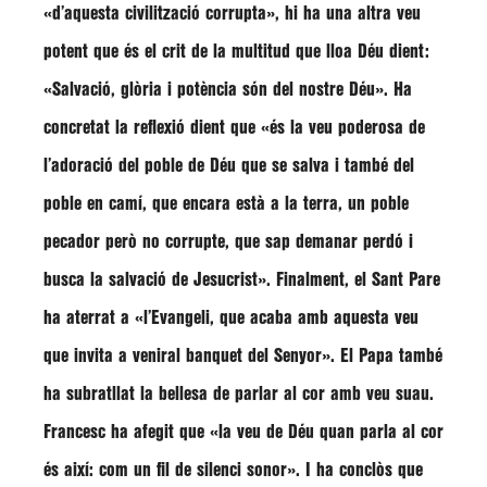
«d’aquesta civilització corrupta»
, hi ha una altra veu
potent que és el crit de la multitud que lloa Déu dient:
«Salvació, glòria i potència són del nostre Déu»
. Ha
concretat la reflexió dient que
«és la veu poderosa de
l’adoració del poble de Déu que se salva i també del
poble en camí, que encara està a la terra, un poble
pecador però no corrupte, que sap demanar perdó i
busca la salvació de Jesucrist»
. Finalment, el Sant Pare
ha aterrat a «l’Evangeli, que acaba amb aquesta veu
que invita a veniral banquet del Senyor». El Papa també
ha subratllat la bellesa de parlar al cor amb veu suau.
Francesc ha afegit que
«la veu de Déu quan parla al cor
és així: com un fil de silenci sonor»
. I ha conclòs que