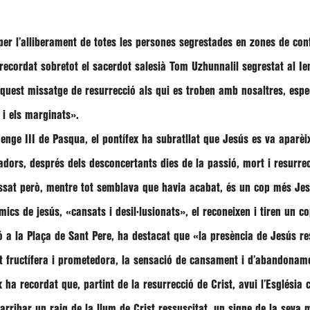
per l’alliberament de totes les persones segrestades en zones de con
recordat sobretot el sacerdot salesià
Tom Uzhunnalil
segrestat al I
quest missatge de resurrecció als qui es troben amb nosaltres, especi
 i els marginats»
.
enge III de Pasqua, el pontífex ha subratllat que Jesús es va aparèix
adors, després dels desconcertants dies de la passió, mort i resurre
assat però, mentre tot semblava que havia acabat, és un cop més Jes
s de jesús, «cansats i desil·lusionats», el reconeixen i tiren un cop
ó a la Plaça de Sant Pere, ha destacat que
«la presència de Jesús re
nt fructífera i prometedora, la sensació de cansament i d’abandoname
x ha recordat que, partint de la resurrecció de Crist, avui l’Església
 arribar un raig de la llum de Crist ressuscitat, un signe de la seva