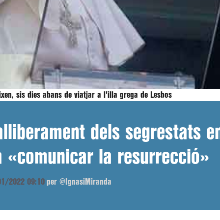
en, sis dies abans de viatjar a l'illa grega de Lesbos
lliberament dels segrestats e
a «comunicar la resurrecció»
/01/2022 09:10
per @IgnasiMiranda