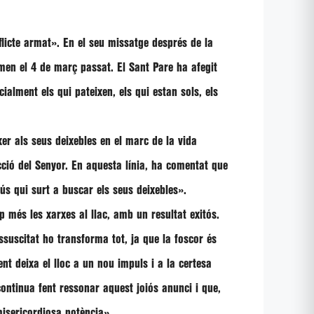
flicte armat»
. En el seu missatge després de la
emen el 4 de març passat. El Sant Pare ha afegit
alment els qui pateixen, els qui estan sols, els
er als seus deixebles en el marc de la vida
cció del Senyor. En aquesta línia, ha comentat que
ús qui surt a buscar els seus deixebles»
.
 més les xarxes al llac, amb un resultat exitós.
ssuscitat ho transforma tot, ja que la foscor és
nt deixa el lloc a un nou impuls i a la certesa
 continua fent ressonar aquest joiós anunci i que,
 misericordiosa potència»
.