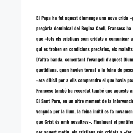
El Papa ha fet aquest diumenge una nova crida
«
pregària dominical del Regina Caeli, Francesc ha 
que
«tots els cristians som cridats a comunicar a
qui es troben en condicions precàries, els malalts
D’altra banda, comentant l’evangeli d’aquest Dium
quotidiana, quan havien tornat a la feina de pesc
«era difícil per a ells comprendre el que havia p
Francesc
també ha recordat també que aquests amic
El Sant Pare, en un altre moment de la intervenci
vençuda per la llum, la feina inútil es fa novame
que Crist és amb nosaltres»
. Finalment el pontífe
per aquest motiu, els cristians són cridats a
«fer