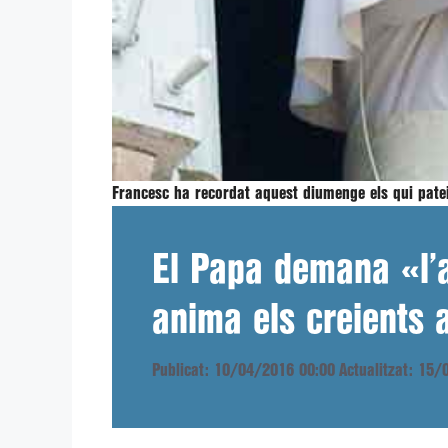
Francesc ha recordat aquest diumenge els qui pateix
El Papa demana «l’a
anima els creients 
Publicat: 10/04/2016 00:00
Actualitzat: 15