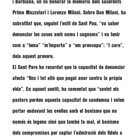
i Barbiana, on va honorar la memòria dels sacerdots
Primo Mazzolari
i
Lorenzo Milani
. Sobre
Don Milani
, ha
subratllat que, seguint l’estil de Sant Pau,
“va saber
denunciar les coses amb noms i cognoms”
i va tenir
com a
“lema” “m’importa”
o
“em preocupa”:
“I care”
,
deia aquest prevere.
El Sant Pare ha recordat que la capacitat de denunciar
afecta
“fins i tot allò que pugui anar contra la pròpia
vida”
. En aquest sentit, ha comentat que
“sovint els
pastors perden aquesta capacitat de condemna i volen
portar endavant les ovelles amb el bonisme que no
només és ingenu sinó que també fa mal, el bonisme
dels compromisos per captar l’admiració dels fidels a