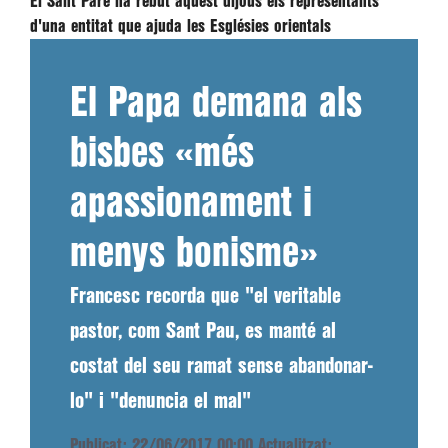
El Sant Pare ha rebut aquest dijous els representants
d'una entitat que ajuda les Esglésies orientals
El Papa demana als
bisbes «més
apassionament i
menys bonisme»
Francesc recorda que "el veritable
pastor, com Sant Pau, es manté al
costat del seu ramat sense abandonar-
lo" i "denuncia el mal"
Publicat: 22/06/2017 00:00
Actualitzat: