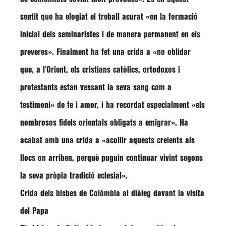
sentit que ha elogiat el treball acurat
«en la formació
inicial dels seminaristes i de manera permanent en els
preveres»
. Finalment ha fet una crida a
«no oblidar
que, a l’Orient, els cristians catòlics, ortodoxos i
protestants estan vessant la seva sang com a
testimoni»
de fe i amor, i ha recordat especialment
«els
nombrosos fidels orientals obligats a emigrar»
. Ha
acabat amb una crida a
«acollir aquests creients als
llocs on arriben, perquè puguin continuar vivint segons
la seva pròpia tradició eclesial».
Crida dels bisbes de Colòmbia al diàleg davant la visita
del Papa