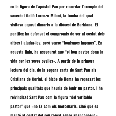
en la figura de l’apòstol Pau per recordar l’exemple del
sacerdot italià
Lorenzo Milani
, la tomba del qual
visitava aquest dimarts a la diòcesi de Barbiana. El
pontífex ha defensat el compromís de ser al costat dels
altres i ajudar-los, però sense
“bonismes ingenus”
. En
aquesta línia, ha assegurat que
“el bon pastor dona la
vida per les seves ovelles»
. A partir de la primera
lectura del dia, de la segona carta de Sant Pau als
Cristians de Corint, el bisbe de Roma ha repassat les
principals qualitats que hauria de tenir un pastor, i ha
reivindicat Sant Pau com la figura
“del veritable
pastor”
que
«no fa com els mercenaris, sinó que es
manté al costat del seu ramat sense abandonar-lo»
.