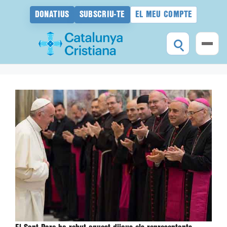
DONATIUS
SUBSCRIU-TE
EL MEU COMPTE
Vés
al
contingut