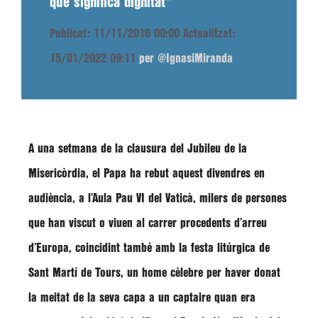
que significa dignitat"
Publicat: 11/11/2016 00:00
Actualitzat:
15/01/2022 09:11
per @IgnasiMiranda
A una setmana de la clausura del Jubileu de la
Misericòrdia, el Papa ha rebut aquest divendres en
audiència, a l’Aula Pau VI del Vaticà, milers de persones
que han viscut o viuen al carrer procedents d’arreu
d’Europa, coincidint també amb la festa litúrgica de
Sant Martí de Tours, un home cèlebre per haver donat
la meitat de la seva capa a un captaire quan era