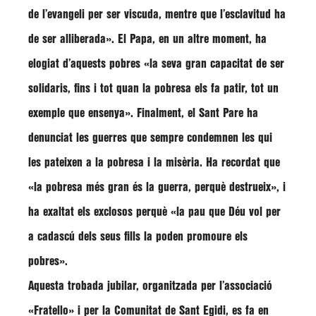
de l’evangeli per ser viscuda, mentre que l’esclavitud ha
de ser alliberada»
. El Papa, en un altre moment, ha
elogiat d’aquests pobres
«la seva gran capacitat de ser
solidaris, fins i tot quan la pobresa els fa patir, tot un
exemple que ensenya»
. Finalment, el Sant Pare ha
denunciat les guerres que sempre condemnen les qui
les pateixen a la pobresa i la misèria. Ha recordat que
«la pobresa més gran és la guerra, perquè destrueix», i
ha exaltat els exclosos perquè
«la pau que Déu vol per
a cadascú dels seus fills la poden promoure els
pobres»
.
Aquesta trobada jubilar, organitzada per l’associació
«Fratello»
i per la
Comunitat de Sant Egidi
, es fa en