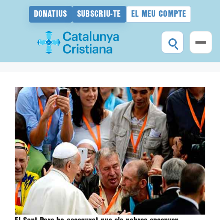
DONATIUS
SUBSCRIU-TE
EL MEU COMPTE
Vés
al
contingut