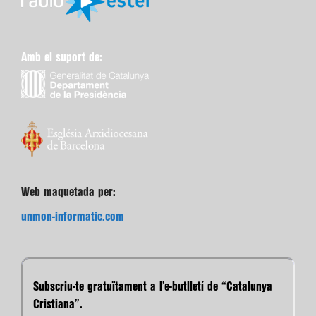
Amb el suport de:
Web maquetada per:
unmon-informatic.com
Subscriu-te gratuïtament a l’e-butlletí de “Catalunya
Cristiana”.