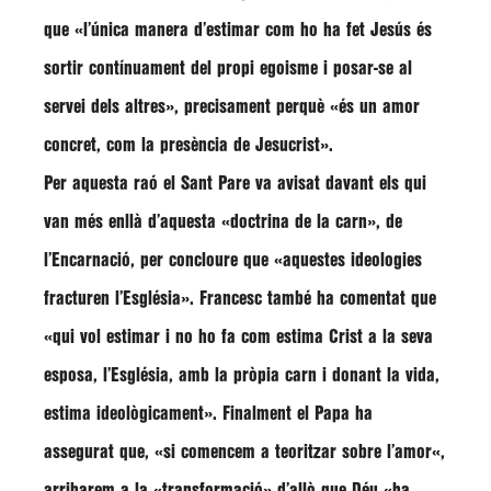
que «l’única manera d’estimar com ho ha fet Jesús és
sortir contínuament del propi egoisme i posar-se al
servei dels altres», precisament perquè «és un amor
concret, com la presència de Jesucrist».
Per aquesta raó el Sant Pare va avisat davant els qui
van més enllà d’aquesta
«doctrina de la carn»
, de
l’Encarnació, per concloure que
«aquestes ideologies
fracturen l’Església».
Francesc
també ha comentat que
«qui vol estimar i no ho fa com estima Crist a la seva
esposa, l’Església, amb la pròpia carn i donant la vida,
estima ideològicament»
. Finalment el Papa ha
assegurat que,
«si comencem a teoritzar sobre l’amor
«,
arribarem a la
«transformació»
d’allò que Déu
«ha