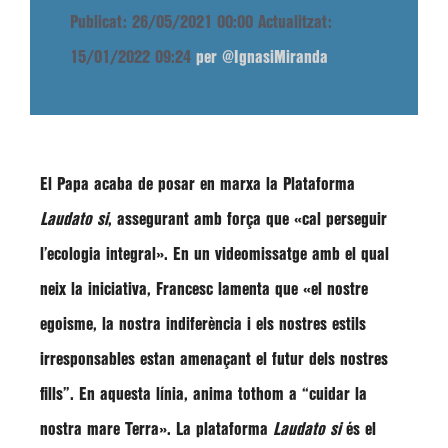
Publicat: 26/05/2021 00:00
Actualitzat:
15/01/2022 09:24
per @IgnasiMiranda
El Papa acaba de posar en marxa la
Plataforma
Laudato si
, assegurant amb força que
«cal perseguir
l’ecologia integral»
. En un videomissatge amb el qual
neix la iniciativa, Francesc lamenta que
«el nostre
egoisme, la nostra indiferència i els nostres estils
irresponsables estan amenaçant el futur dels nostres
fills”
. En aquesta línia, anima tothom a
“cuidar la
nostra mare Terra»
. La
plataforma
Laudato si
és el