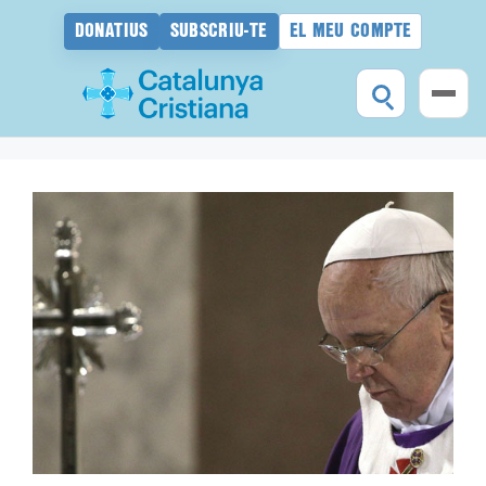
DONATIUS
SUBSCRIU-TE
EL MEU COMPTE
Vés
al
contingut