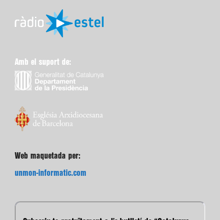
Amb el suport de:
Web maquetada per:
unmon-informatic.com