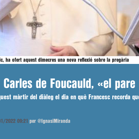
lic, ha ofert aquest dimecres una nova reflexió sobre la pregària
 Carles de Foucauld, «el pare 
uest màrtir del diàleg el dia en què Francesc recorda qu
/01/2022 09:21
per @IgnasiMiranda