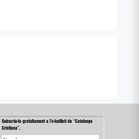
Subscriu-te gratuïtament a l’e-butlletí de “Catalunya
Cristiana”.