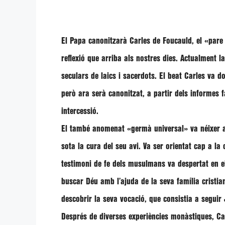
El Papa canonitzarà Carles de Foucauld, el «pare
reflexió que arriba als nostres dies. Actualment l
seculars de laics i sacerdots. El beat Carles va 
però ara serà canonitzat, a partir dels informes 
intercessió.
El també anomenat «germà universal» va néixer a
sota la cura del seu avi. Va ser orientat cap a la 
testimoni de fe dels musulmans va despertat en el
buscar Déu amb l’ajuda de la seva família cristia
descobrir la seva vocació, que consistia a seguir
Després de diverses experiències monàstiques, Car