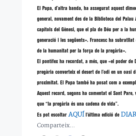
El Papa, d’altra banda, ha assegurat aquest dim
general, novament des de la Biblioteca del Palau 
capítols del Gènesi, que el pla de Déu per a la h
generació i les següents»
. Francesc ha subratlla
de la humanitat per la força de la pregària»
.
El pontífex ha recordat, a més, que
«el poder de 
pregària converteix el desert de l’odi en un oasi 
proximitat. El Papa també ha posat com a exemple
Aquest record, segons ha comentat el Sant Pare, v
que
“la pregària és una cadena de vida”
.
AQUÍ
DIAR
Es pot escoltar
l’última edició de
Comparteix...