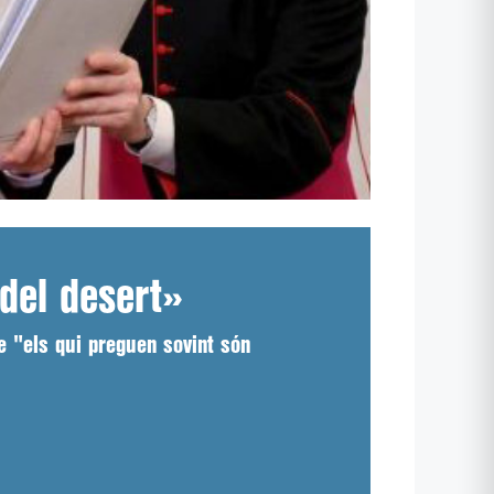
del desert»
e "els qui preguen sovint són