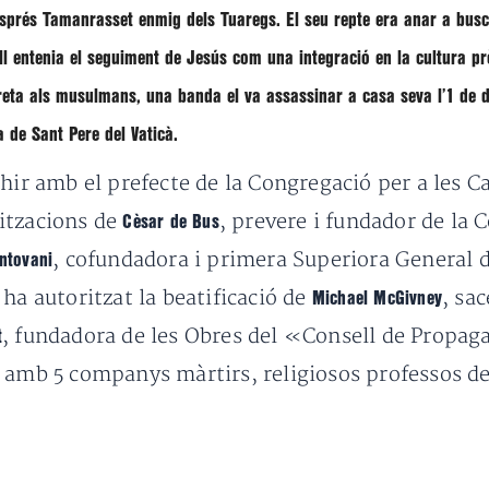
sprés Tamanrasset enmig dels Tuaregs. El seu repte era anar a busca
l entenia el seguiment de Jesús com una integració en la cultura pr
eta als musulmans, una banda el va assassinar a casa seva l’1 de d
 de Sant Pere del Vaticà.
ahir amb el prefecte de la Congregació per a les C
itzacions de
, prevere i fundador de la 
Cèsar de Bus
, cofundadora i primera Superiora General d
ntovani
ha autoritzat la beatificació de
, sa
Michael McGivney
, fundadora de les Obres del «Consell de Propag
t
amb 5 companys màrtirs, religiosos professos de
n