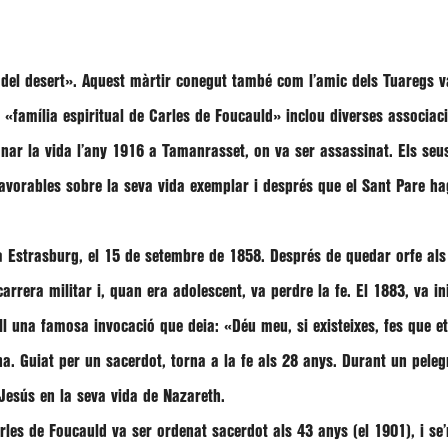
 del desert». Aquest màrtir conegut també com l’amic dels Tuaregs va
a
«família espiritual de Carles de Foucauld»
inclou diverses associacio
donar la vida l’any 1916 a Tamanrasset, on va ser assassinat. Els seu
favorables sobre la seva vida exemplar i després que el Sant Pare hag
 Estrasburg, el 15 de setembre de 1858. Després de quedar orfe als
carrera militar i, quan era adolescent, va perdre la fe. El 1883, va i
l una famosa invocació que deia: «Déu meu, si existeixes, fes que e
na. Guiat per un sacerdot, torna a la fe als 28 anys. Durant un pele
 Jesús en la seva vida de Nazareth.
les de Foucauld va ser ordenat sacerdot als 43 anys (el 1901), i se