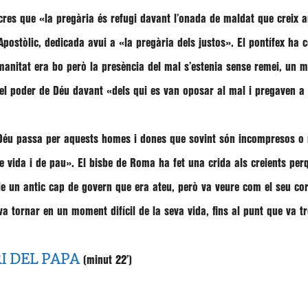
ecres que
«la pregària és refugi davant l’onada de maldat que creix 
Apostòlic, dedicada avui a «
la pregària dels justos»
. El pontífex ha
umanitat era bo però la presència del mal s’estenia sense remei, un
t el poder de Déu davant
«dels qui es van oposar al mal i pregaven a 
Déu passa per aquests homes i dones que sovint són incompresos o 
de vida i de pau»
. El bisbe de Roma ha fet una crida als creients pe
 un antic cap de govern que era ateu, però va veure com el seu cor
a tornar en un moment difícil de la seva vida, fins al punt que va t
I DEL PAPA
(minut 22′)