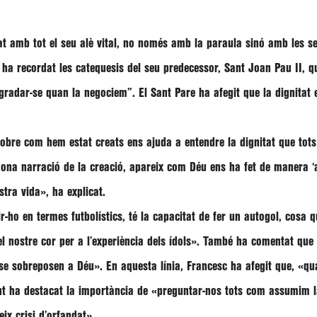
at amb tot el seu alè vital, no només amb la paraula sinó amb les 
ha recordat les catequesis del seu predecessor, Sant Joan Pau II, 
egradar-se quan la negociem”
. El Sant Pare ha afegit que la dignita
 sobre com hem estat creats ens ajuda a entendre la dignitat que tot
ona narració de la creació, apareix com Déu ens ha fet de manera ‘art
stra vida»
, ha explicat.
ir-ho en termes futbolístics, té la capacitat de fer un autogol, cosa
l nostre cor per a l’experiència dels ídols»
. També ha comentat que
 se sobreposen a Déu»
. En aquesta línia, Francesc ha afegit que, «
qu
nt ha destacat la importància de
«preguntar-nos tots com assumim la
ix crisi d’orfandat»