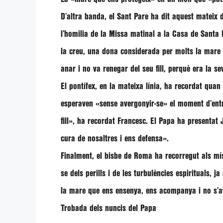
D’altra banda, el Sant Pare ha dit aquest mateix 
l’homilia de la Missa matinal a la Casa de Santa
la creu, una dona considerada per molts la mare 
anar i no va renegar del seu fill, perquè era la s
El pontífex, en la mateixa línia, ha recordat quan
esperaven
«sense avergonyir-se»
el moment d’entr
fill»
, ha recordat
Francesc.
El Papa ha presentat
cura de nosaltres i ens defensa»
.
Finalment, el bisbe de Roma ha recorregut als mís
se dels perills i de les turbulències espirituals, j
la mare que ens ensenya, ens acompanya i no s’av
Trobada dels nuncis del Papa