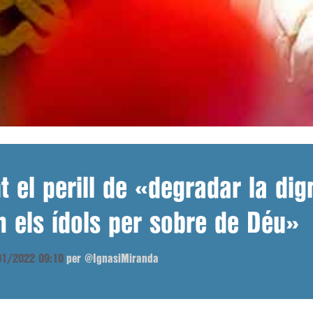
t el perill de «degradar la di
 els ídols per sobre de Déu»
/01/2022 09:10
per @IgnasiMiranda