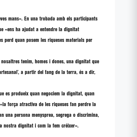
seves mans»
. En una trobada amb els participants
que
«ens ha ajudat a entendre la dignitat
t es perd quan posem les riqueses materials per
s nosaltres tenim, homes i dones, una dignitat que
esanal’, a partir del fang de la terra, és a dir,
 que es produeix quan negociem la dignitat, quan
«la força atractiva de les riqueses fan perdre la
an una persona menysprea, segrega o discrimina,
 nostra dignitat i com la fem créixer»
.