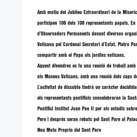
Amb motiu del Jubileu Extraordinari de la Miseri
participen 106 dels 108 representants papals. En 
d’Observadors Permanents davant diversos organis
Vaticana pel Cardenal Secretari d’Estat,
Pietro Pa
compartir amb el Papa als jardins vaticans.
Aquest divendres es fa una reunió de treball amb e
als Museus Vaticans, amb una reunió dels caps d
L’activitat de dissabte tindrà un caràcter decidid
els representants pontificis concelebraran la Sant
Pontifici Institut Joan Pau II per als estudis sob
Pere i després seran rebuts pel Sant Pare al Pal
Nou Motu Proprio del Sant Pare