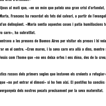
dijous al matí que,
«en un món que pateix una gran crisi d’orfandat
 Marta,
Francesc
ha recordat els fets del calvari, a partir de l’evange
d’un delinqüent.
«Maria sentia aquestes coses i patia humiliacions te
eva carn»
, ha subratllat.
 entrava a les presons de Buenos Aires per visitar els presos i hi v
ar en el centre.
«Eren mares, i la seva carn era allà a dins, mentre
 Jesús com l’home que
«no ens deixa orfes i ens dóna, des de la creu
tics russos dels primers segles que instaven els creients a refugiar-
a que
«no pot entrar el dimoni»
si ho fem així. El pontífex ha conclòs
ergonyeix dels nostres pecats precisament per la seva maternitat.