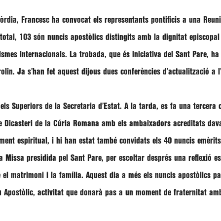
còrdia,
Francesc
ha convocat els representants pontificis a una Reunió
total, 103 són nuncis apostòlics distingits amb la dignitat episcopa
mes internacionals. La trobada, que és iniciativa del Sant Pare, h
rolin
. Ja s’han fet aquest dijous dues conferències d’actualització a l
ls Superiors de la Secretaria d’Estat. A la tarda, es fa una tercera c
e Dicasteri de la Cúria Romana amb els ambaixadors acreditats dava
ament espiritual, i hi han estat també convidats els 40 nuncis emèrit
a Missa presidida pel Sant Pare, per escoltar després una reflexió e
re el matrimoni i la família. Aquest dia a més els nuncis apostòlics 
au Apostòlic, activitat que donarà pas a un moment de fraternitat a